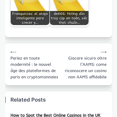
Franquicias: el atajo
de666: Hướng dẫn
inteligente para
truy cập an toàn, xác
crecer y…
thực chuẩn…
Post
⟵
⟶
navigation
Pariez en toute
Giocare sicuro oltre
modernité : le nouvel
l’AAMS: come
âge des plateformes de
riconoscere un casino
paris en cryptomonnaies
non AAMS affidabile
Related Posts
How to Spot the Best Online Casinos in the UK