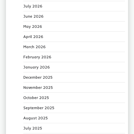
July 2026
June 2026
May 2026
April 2026
March 2026
February 2026
January 2026
December 2025
November 2025
October 2025
September 2025
August 2025
July 2025