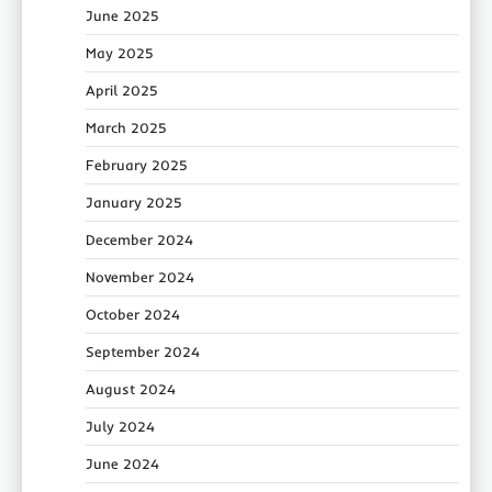
June 2025
May 2025
April 2025
March 2025
February 2025
January 2025
December 2024
November 2024
October 2024
September 2024
August 2024
July 2024
June 2024