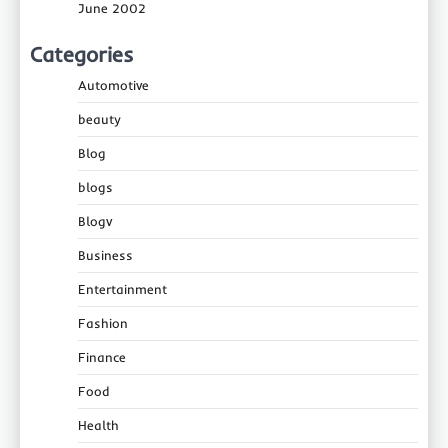
June 2002
Categories
Automotive
beauty
Blog
blogs
Blogv
Business
Entertainment
Fashion
Finance
Food
Health