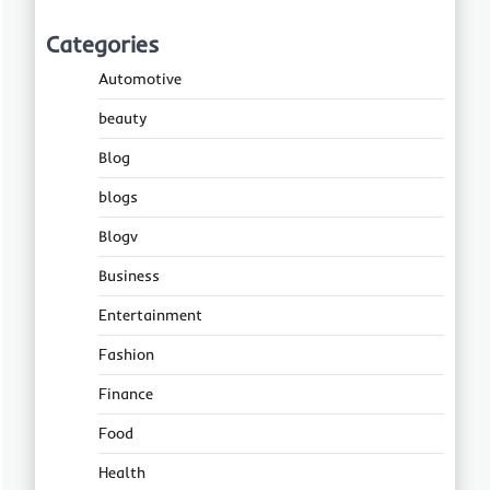
Categories
Automotive
beauty
Blog
blogs
Blogv
Business
Entertainment
Fashion
Finance
Food
Health