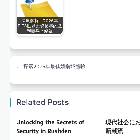
深度解析：2026年
FIFA世界盃資格賽的激
烈競爭全紀錄
Post
⟵
探索2025年最佳娛樂城體驗
navigation
Related Posts
Unlocking the Secrets of
現代社会に
Security in Rushden
新潮流