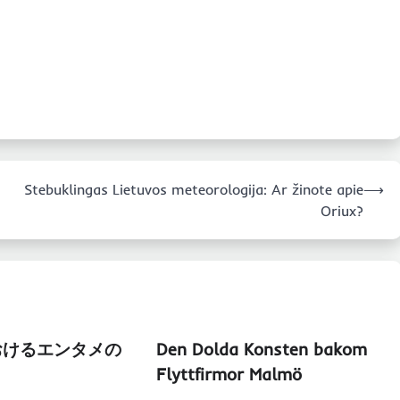
Stebuklingas Lietuvos meteorologija: Ar žinote apie
⟶
Oriux?
おけるエンタメの
Den Dolda Konsten bakom
Flyttfirmor Malmö