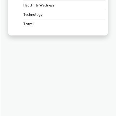
Health & Wellness
Technology
Travel