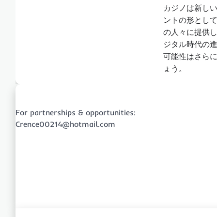
カジノは新し
ントの形とし
の人々に提供
ジタル時代の
可能性はさら
ょう。
For partnerships & opportunities:
Crence00214@hotmail.com