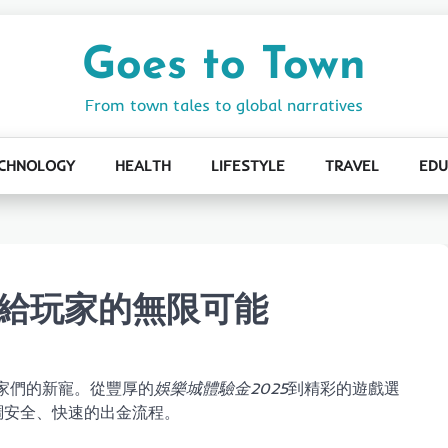
Goes to Town
From town tales to global narratives
CHNOLOGY
HEALTH
LIFESTYLE
TRAVEL
EDU
帶給玩家的無限可能
家們的新寵。從豐厚的
娛樂城體驗金2025
到精彩的遊戲選
調安全、快速的出金流程。