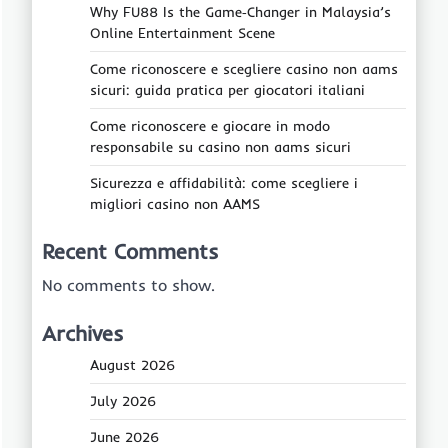
Why FU88 Is the Game‑Changer in Malaysia’s
Online Entertainment Scene
Come riconoscere e scegliere casino non aams
sicuri: guida pratica per giocatori italiani
Come riconoscere e giocare in modo
responsabile su casino non aams sicuri
Sicurezza e affidabilità: come scegliere i
migliori casino non AAMS
Recent Comments
No comments to show.
Archives
August 2026
July 2026
June 2026