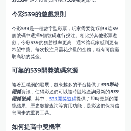
彩539
的魅力以及如何獲取
539開獎
資訊。
今彩539的遊戲規則
今彩539是一種數字型彩票，玩家需要從1到39這39
個號碼中選擇5個號碼進行投注。相比於其他彩票遊
戲，今彩539的獲勝機率更高，通常讓玩家感到更有
希望中獎。每次投注只需花少量的金錢，就有可能贏
取高額的獎金。
可靠的539開獎號碼來源
隨著互聯網的發展，越來越多的平台提供了
539即時
開獎
資訊，使得彩迷們可以隨時隨地查詢最新的
539
開獎號碼
。其中，
539開獎號碼
提供了即時更新的開
獎結果、歷史數據查詢等實用功能，是彩迷們保持信
息同步的重要工具。
如何提高中獎機率