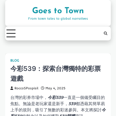
Skip
to
Goes to Town
content
From town tales to global narratives
BLOG
今彩539：探索台灣獨特的彩票
遊戲
RoccoSPospisil
May 4, 2025
台灣的彩券市場中，
今彩539
一直是一個備受矚目的
焦點。無論是老玩家還是新手，
539
都憑藉其簡單易
上手的規則，吸引了無數的彩迷參與。本文將探討
今