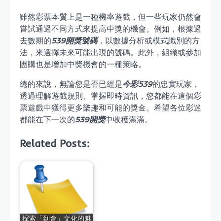
雖然彩票本質上是一種機率遊戲，但一些玩家仍然會
嘗試通過不同方式來提高中獎的機會。例如，根據過
去數期的
539開獎號碼
，以數據分析或模式識別的方
法，來選擇未來可能出現的號碼。此外，組織或參加
團購也是增加中獎機會的一種策略。
總的來說，無論您是否已經是
今彩539
的忠實玩家，
透過理解遊戲規則、掌握即時資訊，您都能在這個彩
票遊戲中獲得更多樂趣和可能的獎金。希望各位彩迷
都能在下一次的
539開獎
中收穫滿滿。
Related Posts:
探索「到會」文化的魅