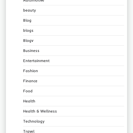
Automotive
beauty
Blog
blogs
Blogv
Business
Entertainment
Fashion
Finance
Food
Health
Health & Wellness
Technology
Travel