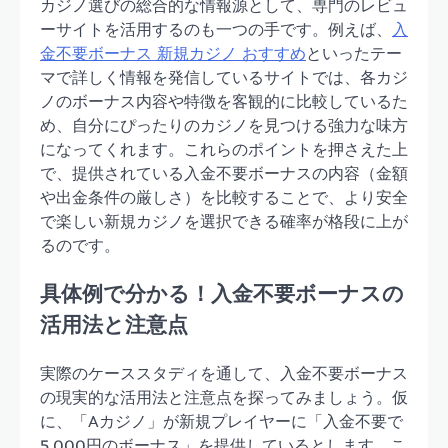
カジノ選びの総合的な情報源として、専門のレビュ
ーサイトを活用するのも一つの手です。例えば、
入
金不要ボーナス 新規カジノ おすすめ
といったテー
マで詳しく情報を発信しているサイトでは、各カジ
ノのボーナス内容や特徴を客観的に比較しているた
め、自分にぴったりのカジノを見つける強力な味方
になってくれます。これらのポイントを押さえた上
で、提供されている入金不要ボーナスの内容（金額
や出金条件の厳しさ）を比較することで、より安全
で楽しい新規カジノを選択できる確率が格段に上が
るのです。
具体例で分かる！入金不要ボーナスの
活用法と注意点
実際のケーススタディを通して、入金不要ボーナス
の現実的な活用法と注意点を探ってみましょう。仮
に、「Aカジノ」が新規プレイヤーに「入金不要で
5,000円のボーナス」を提供しているとします。こ