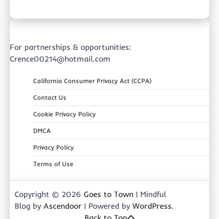
For partnerships & opportunities:
Crence00214@hotmail.com
California Consumer Privacy Act (CCPA)
Contact Us
Cookie Privacy Policy
DMCA
Privacy Policy
Terms of Use
Copyright © 2026
Goes to Town
| Mindful
Blog by
Ascendoor
| Powered by
WordPress
.
Back to Top