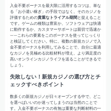
入金不要ボーナスを最大限に活用するコツは、単な
る「お小遣い稼ぎ」の手段ではなく、そのカジノを
評価するための
貴重なトライアル期間
と捉えること
です。ゲームの種類は豊富か、ソフトウェアは快適
に動作するか、カスタマーサポートは親切で迅速か
——これらの要素をこのボーナスを使ってじっくり
と検証してください。特に、複数の新規カジノで入
金不要ボーナスを利用してみることで、自分に最適
なカジノを見極める比較材料が増え、より満足度の
高いオンラインカジノライフを送ることができるで
しょう。
失敗しない！新規カジノの選び方とチ
ェックすべきポイント
数多くの新規カジノが日々オープンする中で、どこ
を選べばいいのか迷ってしまうのは当然のことで
す。入金不要ボーナスの有無は重要な判断材料の一