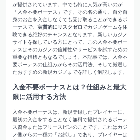
が提供されています。中でも特に人気が高いのが
「入金不要ボーナス」です。その名の通り、自分自
身のお金を入金しなくても受け取ることができるボ
ーナスで、
実質的にリスクゼロ
でカジノゲームを体
験できる絶好のチャンスとなります。新しいカジノ
サイトを探している方にとって、この入金不要ボー
ナスはそのカジノの信頼性やサービスを試すための
重要な指標ともなるでしょう。本記事では、入金不
要ボーナスの仕組みからその活用法、そして厳選し
たおすすめの新規カジノまでを詳しく解説します。
入金不要ボーナスとは？仕組みと最大
限に活用する方法
入金不要ボーナスは、新規登録したプレイヤーに、
最初の入金をすることなく無料で提供されるボーナ
ス資金またはフリースピンのことです。これはカジ
ノ側からの一種の「お試し」であり、プレイヤーは