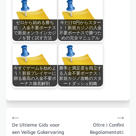
ゼロから始める勝ち
今だけ0円からスター
筋：入金不要ボーナス
ト！新規カジノの入金
で新規オンラインカジ
不要ボーナスで勝つた
ノを賢く試す方法
めの完全マニュアル
今すぐゲームを始めよ
勝率と満足度を両立す
う！新規プレイヤーに
る入金不要ボーナス：
贈る最高の入金不要ボ
新規カジノ攻略のスタ
ーナス徹底解剖
ートダッシュ戦略
Post
⟵
⟶
navigation
De Ultieme Gids voor
Oltre i Confini
een Veilige Gokervaring
Regolamentati: