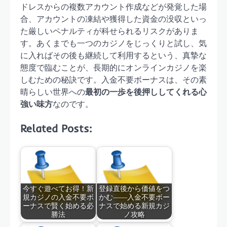
ドレスからの複数アカウント作成などが発覚した場
合、アカウントの凍結や獲得した資金の没収といっ
た厳しいペナルティが科せられるリスクがありま
す。あくまでも一つのカジノをじっくりと試し、気
に入ればその後も継続して利用するという、真摯な
態度で臨むことが、長期的にオンラインカジノを楽
しむための秘訣です。入金不要ボーナスは、その素
晴らしい世界への
最初の一歩を後押ししてくれる心
強い味方
なのです。
Related Posts:
今すぐ遊べてお得！新
登録直後から価値をつ
規カジノの入金不要ボ
かむ――入金不要ボー
ーナスで賢く始める必
ナスで始める新規カジ
勝法
ノ攻略