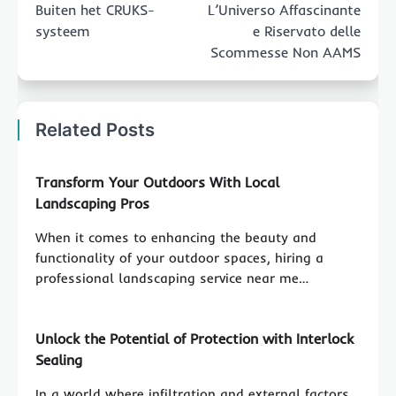
Buiten het CRUKS-
L’Universo Affascinante
systeem
e Riservato delle
Scommesse Non AAMS
Related Posts
Transform Your Outdoors With Local
Landscaping Pros
When it comes to enhancing the beauty and
functionality of your outdoor spaces, hiring a
professional landscaping service near me…
Unlock the Potential of Protection with Interlock
Sealing
In a world where infiltration and external factors