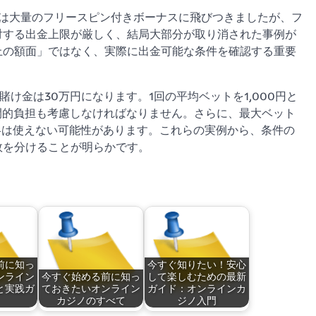
ーは大量のフリースピン付きボーナスに飛びつきましたが、フ
対する出金上限が厳しく、結局大部分が取り消された事例が
上の額面」ではなく、実際に出金可能な条件を確認する重要
け金は30万円になります。1回の平均ベットを1,000円と
間的負担も考慮しなければなりません。さらに、最大ベット
戦略は使えない可能性があります。これらの実例から、条件の
敗を分けることが明らかです。
前に知っ
今すぐ知りたい！安心
ンライン
今すぐ始める前に知っ
して楽しむための最新
と実践ガ
ておきたいオンライン
ガイド：オンラインカ
カジノのすべて
ジノ入門