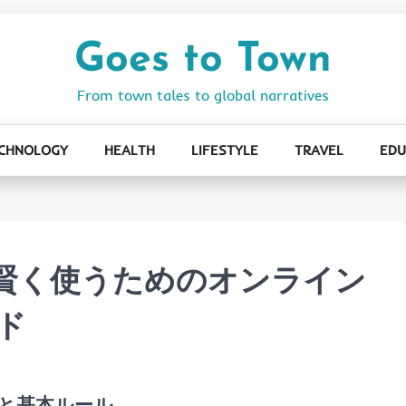
Goes to Town
From town tales to global narratives
CHNOLOGY
HEALTH
LIFESTYLE
TRAVEL
EDU
賢く使うためのオンライン
ド
と基本ルール