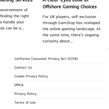
Offshore Gaming Choices
g environment of
finding the right
For UK players, self-exclusion
to handle your
through GamStop has reshaped
eds can be a…
the online gaming landscape. At
the same time, there’s ongoing
curiosity about…
California Consumer Privacy Act (CCPA)
Contact Us
Cookie Privacy Policy
DMCA
Privacy Policy
Terms of Use