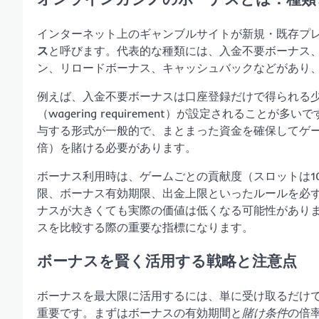
インターネット上のギャンブルサイトが新規・既存プ
ス
と呼びます。代表的な種類には、入金不要ボーナス
ン、リロードボーナス、キャッシュバックなどがあり
例えば、入金不要ボーナスは口座登録だけで得られる
（wagering requirement）が設定されるこ
与する形式が一般的で、まとまった資金を確保してゲー
倍）を賭ける必要があります。
ボーナス利用時は、ゲームごとの貢献度（スロットは1
限、ボーナス有効期限、出金上限といったルールを必
ナスが大きくても実際の価値は低くなる可能性があり
スを比較する際の重要な指標になります。
ボーナスを賢く活用する戦略と注意点
ボーナスを最大限に活用するには、単に受け取るだけ
重要です。まずはボーナスの有効期間と
賭け条件
の倍