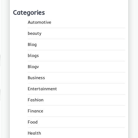
Categories
Automotive
beauty
Blog
blogs
Blogv
Business
Entertainment
Fashion
Finance
Food
Health