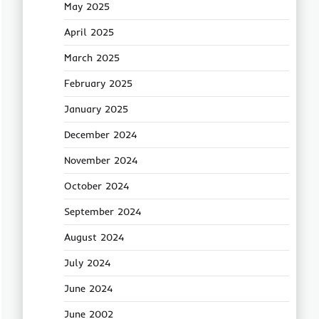
May 2025
April 2025
March 2025
February 2025
January 2025
December 2024
November 2024
October 2024
September 2024
August 2024
July 2024
June 2024
June 2002