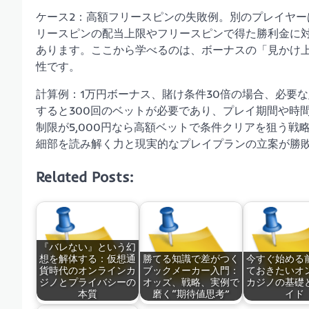
ケース2：高額フリースピンの失敗例。別のプレイヤ
リースピンの配当上限やフリースピンで得た勝利金に
あります。ここから学べるのは、ボーナスの「見かけ
性です。
計算例：1万円ボーナス、賭け条件30倍の場合、必要な賭
すると300回のベットが必要であり、プレイ期間や時
制限が5,000円なら高額ベットで条件クリアを狙う
細部を読み解く力と現実的なプレイプランの立案が勝
Related Posts:
『バレない』という幻
想を解体する：仮想通
勝てる知識で差がつく
今すぐ始める
貨時代のオンラインカ
ブックメーカー入門：
ておきたいオ
ジノとプライバシーの
オッズ、戦略、実例で
カジノの基礎
本質
磨く“期待値思考”
イド