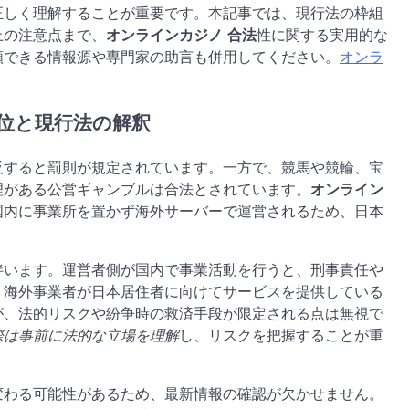
正しく理解することが重要です。本記事では、現行法の枠組
上の注意点まで、
オンラインカジノ 合法
性に関する実用的な
頼できる情報源や専門家の助言も併用してください。
オンラ
位と現行法の解釈
反すると罰則が規定されています。一方で、競馬や競輪、宝
理がある公営ギャンブルは合法とされています。
オンライン
国内に事業所を置かず海外サーバーで運営されるため、日本
。
伴います。運営者側が国内で事業活動を行うと、刑事責任や
、海外事業者が日本居住者に向けてサービスを提供している
が、法的リスクや紛争時の救済手段が限定される点は無視で
際は事前に法的な立場を理解
し、リスクを把握することが重
変わる可能性があるため、最新情報の確認が欠かせません。