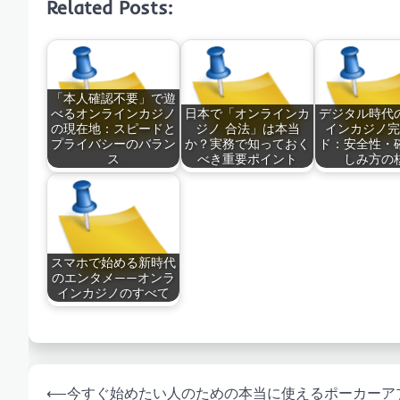
Related Posts:
「本人確認不要」で遊
べるオンラインカジノ
日本で「オンラインカ
デジタル時代
の現在地：スピードと
ジノ 合法」は本当
インカジノ完
プライバシーのバラン
か？実務で知っておく
ド：安全性・
ス
べき重要ポイント
しみ方の
スマホで始める新時代
のエンタメ——オンラ
インカジノのすべて
Post
⟵
今すぐ始めたい人のための本当に使えるポーカーア