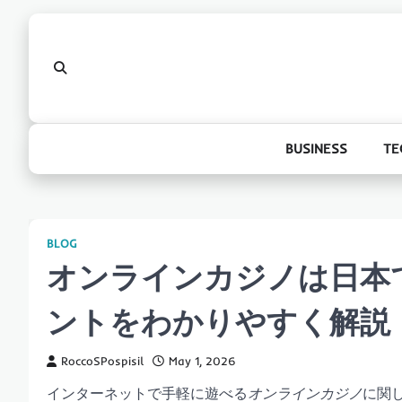
Skip
to
content
BUSINESS
TE
BLOG
オンラインカジノは日本
ントをわかりやすく解説
RoccoSPospisil
May 1, 2026
インターネットで手軽に遊べる
オンラインカジノ
に関