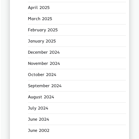
April 2025
March 2025
February 2025
January 2025
December 2024
November 2024
October 2024
September 2024
August 2024
July 2024
June 2024
June 2002