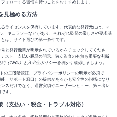
をフォローする習慣を持つことをおすすめします。
を見極める方法
れるライセンスを保有しています。代表的な発行元には、マ
タル、キュラソーなどがあり、それぞれ監督の厳しさや要求基
ことは、サイト選びの第一条件です。
番号と発行機関が明示されているかをチェックしてくださ
）テスト、支払い履歴の開示、独立監査の有無も重要な判断
約（T&Cs）と入出金ポリシーを細かく確認
しましょう。
ウントの二段階認証、プライバシーポリシーの明示が必須で
機能、サポート窓口）の提供があるかも安全性の指標になり
センスだけでなく、運営実績やユーザーレビュー、第三者レ
切です。
策（支払い・税金・トラブル対応）
、ボーナス条件、税務処理など実務的なリスクが多数存在し