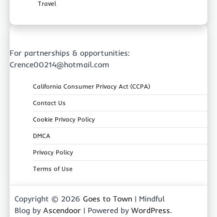
Travel
For partnerships & opportunities:
Crence00214@hotmail.com
California Consumer Privacy Act (CCPA)
Contact Us
Cookie Privacy Policy
DMCA
Privacy Policy
Terms of Use
Copyright © 2026
Goes to Town
| Mindful
Blog by
Ascendoor
| Powered by
WordPress
.