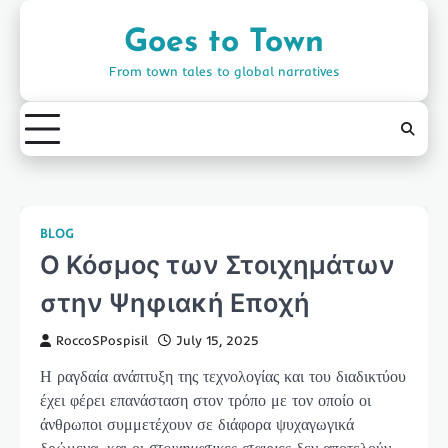
Skip
to
Goes to Town
content
From town tales to global narratives
BLOG
Ο Κόσμος των Στοιχημάτων
στην Ψηφιακή Εποχή
RoccoSPospisil
July 15, 2025
Η ραγδαία ανάπτυξη της τεχνολογίας και του διαδικτύου
έχει φέρει επανάσταση στον τρόπο με τον οποίο οι
άνθρωποι συμμετέχουν σε διάφορα ψυχαγωγικά