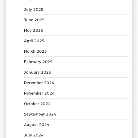
July 2025
June 2025
May 2025
April 2025
March 2025
February 2025
January 2025
December 2024
November 2024
October 2024
September 2024
August 2024
July 2024