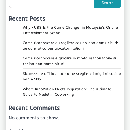
Search
Recent Posts
Why FU88 Is the Game‑Changer in Malaysia’s Online
Entertainment Scene
Come riconoscere e scegliere casino non aams sicuri:
guida pratica per giocatori italiani
Come riconoscere e giocare in modo responsabile su
casino non aams sicuri
Sicurezza e affidabilità: come scegliere i migliori casino
non AAMS
Where Innovation Meets Inspiration: The Ultimate
Guide to Medellin Coworking
Recent Comments
No comments to show.