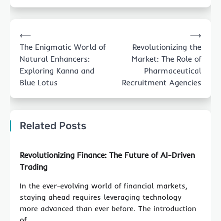
Post
⟵
⟶
navigation
The Enigmatic World of
Revolutionizing the
Natural Enhancers:
Market: The Role of
Exploring Kanna and
Pharmaceutical
Blue Lotus
Recruitment Agencies
Related Posts
Revolutionizing Finance: The Future of AI-Driven
Trading
In the ever-evolving world of financial markets,
staying ahead requires leveraging technology
more advanced than ever before. The introduction
of…