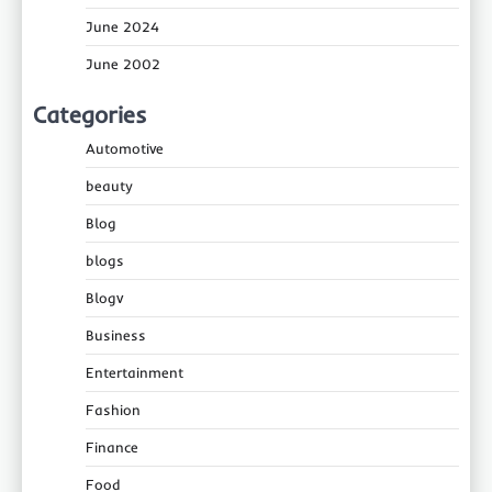
June 2024
June 2002
Categories
Automotive
beauty
Blog
blogs
Blogv
Business
Entertainment
Fashion
Finance
Food