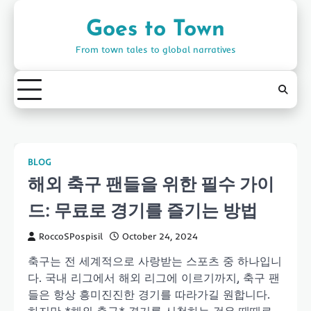
Skip
to
Goes to Town
content
From town tales to global narratives
BLOG
해외 축구 팬들을 위한 필수 가이
드: 무료로 경기를 즐기는 방법
RoccoSPospisil
October 24, 2024
축구는 전 세계적으로 사랑받는 스포츠 중 하나입니
다. 국내 리그에서 해외 리그에 이르기까지, 축구 팬
들은 항상 흥미진진한 경기를 따라가길 원합니다.