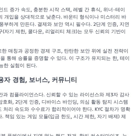
드 증가 속도, 충분한 시작 스택, 레벨 간 휴식, 위너-테이
운의 개입을 상대적으로 낮춘다. 바운티 형식이나 미스터리 바
하게 만든다. 결제와 보안 역시 필수다. 2단계 인증, 지연
구(자기 제한, 쿨다운, 리얼리티 체크)는 모두 신뢰의 기반이
한 매칭과 공정한 경제 구조, 탄탄한 보안 위에 실전 전략이
 통해 승률을 증명할 수 있다. 이 구조가 유지되는 한, 테이
능한 실험이 된다.
용자 경험, 보너스, 커뮤니티
안과 컴플라이언스다. 신뢰할 수 있는 라이선스와 제3자 감사
 암호화, 2단계 인증, 디바이스 바인딩, 의심 활동 탐지 시스템
 처리 속도와 수수료가 합리적이어야 한다. KYC 절차가 명확
책임 있는 게임 모듈(입금 한도, 시간 제한, 자기 배제) 제
이블 플레이에서 지연 없는 핸드 전개, 핫키 커스터마이즈, 눈