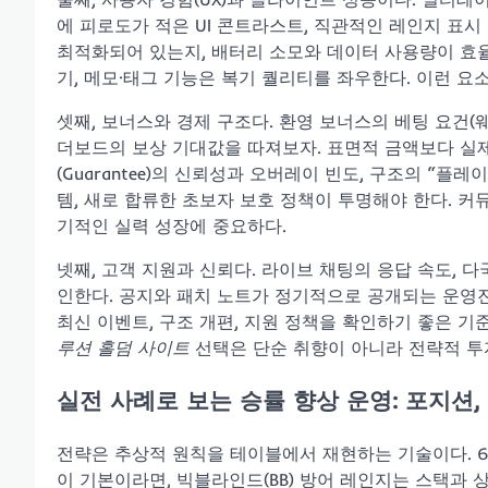
에 피로도가 적은 UI 콘트라스트, 직관적인 레인지 표
최적화되어 있는지, 배터리 소모와 데이터 사용량이 효
기, 메모·태그 기능은 복기 퀄리티를 좌우한다. 이런 요
셋째, 보너스와 경제 구조다. 환영 보너스의 베팅 요건(웨
더보드의 보상 기대값을 따져보자. 표면적 금액보다 실
(Guarantee)의 신뢰성과 오버레이 빈도, 구조의 “플
템, 새로 합류한 초보자 보호 정책이 투명해야 한다. 
기적인 실력 성장에 중요하다.
넷째, 고객 지원과 신뢰다. 라이브 채팅의 응답 속도, 
인한다. 공지와 패치 노트가 정기적으로 공개되는 운영
최신 이벤트, 구조 개편, 지원 정책을 확인하기 좋은 기
루션 홀덤 사이트
선택은 단순 취향이 아니라 전략적 투
실전 사례로 보는 승률 향상 운영: 포지션,
전략은 추상적 원칙을 테이블에서 재현하는 기술이다. 6맥스
이 기본이라면, 빅블라인드(BB) 방어 레인지는 스택과