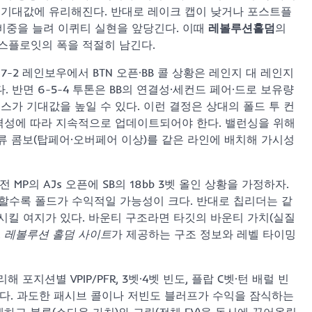
 기대값에 유리해진다. 반대로 레이크 캡이 낮거나 포스트플
 비중을 늘려 이퀴티 실현을 앞당긴다. 이때
레볼루션홀덤
의
스플로잇의 폭을 적절히 남긴다.
7-2 레인보우에서 BTN 오픈·BB 콜 상황은 레인지 대 레인지
다. 반면 6-5-4 투톤은 BB의 연결성·세컨드 페어·드로 보유량
믹스가 기대값을 높일 수 있다. 이런 결정은 상대의 폴드 투 컨
 공격성에 따라 지속적으로 업데이트되어야 한다. 밸런싱을 위해
류 콤보(탑페어·오버페어 이상)를 같은 라인에 배치해 가시성
MP의 AJs 오픈에 SB의 18bb 3벳 올인 상황을 가정하자.
강할수록 폴드가 수익적일 가능성이 크다. 반대로 칩리더는 같
시킬 여지가 있다. 바운티 구조라면 타깃의 바운티 가치(실질
.
레볼루션 홀덤 사이트
가 제공하는 구조 정보와 레벨 타이밍
지션별 VPIP/PFR, 3벳·4벳 빈도, 플랍 C벳·턴 배럴 빈
한다. 과도한 패시브 콜이나 저빈도 블러프가 수익을 잠식하는
하고 블루(쇼다운 가치)와 그린(전체 EV)을 동시에 끌어올릴