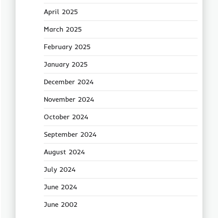
April 2025
March 2025
February 2025
January 2025
December 2024
November 2024
October 2024
September 2024
August 2024
July 2024
June 2024
June 2002