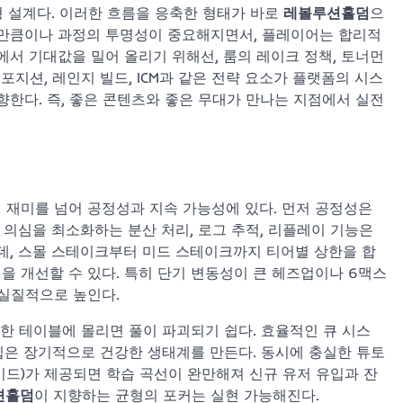
형 설계다. 이러한 흐름을 응축한 형태가 바로
레볼루션홀덤
으
과만큼이나 과정의 투명성이 중요해지면서, 플레이어는 합리적
에서 기대값을 밀어 올리기 위해선, 룸의 레이크 정책, 토너먼
 포지션, 레인지 빌드, ICM과 같은 전략 요소가 플랫폼의 시스
향한다. 즉, 좋은 콘텐츠와 좋은 무대가 만나는 지점에서 실전
 재미를 넘어 공정성과 지속 가능성에 있다. 먼저 공정성은
. 의심을 최소화하는 분산 처리, 로그 추적, 리플레이 기능은
데, 스몰 스테이크부터 미드 스테이크까지 티어별 상한을 합
 개선할 수 있다. 특히 단기 변동성이 큰 헤즈업이나 6맥스
 실질적으로 높인다.
 한 테이블에 몰리면 풀이 파괴되기 쉽다. 효율적인 큐 시스
도입은 장기적으로 건강한 생태계를 만든다. 동시에 충실한 튜토
가이드)가 제공되면 학습 곡선이 완만해져 신규 유저 유입과 잔
션홀덤
이 지향하는 균형의 포커는 실현 가능해진다.