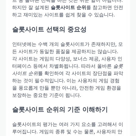
트 중 올바른 선택을 하는 것은 쉬운 일이 아닙니다.
하지만 잘 설계된
슬롯사이트 순위
를 참고하면 안전
하고 재미있는 사이트를 쉽게 찾을 수 있습니다.
슬롯사이트 선택의 중요성
인터넷에는 수백 개의 슬롯사이트가 존재하지만, 모
든 사이트가 동일한 품질을 제공하지는 않습니다.
각 사이트는 게임의 다양성, 보너스 제공, 사용자 인
터페이스 등에서 차별화됩니다. 따라서 올바른
슬롯
사이트 순위
를 확인하여 각 사이트의 장단점을 파악
하는 것이 필수적입니다. 이는 사용자의 게임 경험
을 풍요롭게 만들 뿐만 아니라, 안전한 게임 환경을
보장하는 중요한 기준이 됩니다.
슬롯사이트 순위의 기준 이해하기
슬롯사이트의 평가는 여러 가지 요소를 고려해서 이
루어집니다. 게임의 종류 및 수는 물론, 사용자의 안