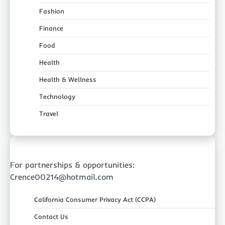
Fashion
Finance
Food
Health
Health & Wellness
Technology
Travel
For partnerships & opportunities:
Crence00214@hotmail.com
California Consumer Privacy Act (CCPA)
Contact Us