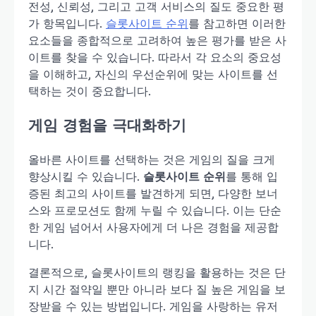
전성, 신뢰성, 그리고 고객 서비스의 질도 중요한 평
가 항목입니다.
슬롯사이트 순위
를 참고하면 이러한
요소들을 종합적으로 고려하여 높은 평가를 받은 사
이트를 찾을 수 있습니다. 따라서 각 요소의 중요성
을 이해하고, 자신의 우선순위에 맞는 사이트를 선
택하는 것이 중요합니다.
게임 경험을 극대화하기
올바른 사이트를 선택하는 것은 게임의 질을 크게
향상시킬 수 있습니다.
슬롯사이트 순위
를 통해 입
증된 최고의 사이트를 발견하게 되면, 다양한 보너
스와 프로모션도 함께 누릴 수 있습니다. 이는 단순
한 게임 넘어서 사용자에게 더 나은 경험을 제공합
니다.
결론적으로, 슬롯사이트의 랭킹을 활용하는 것은 단
지 시간 절약일 뿐만 아니라 보다 질 높은 게임을 보
장받을 수 있는 방법입니다. 게임을 사랑하는 유저