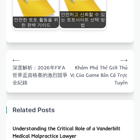
안전하고 신뢰할 수 있
안전한 토토 활동을 위
는 토토사이트 선택 방
한 완벽 가이드
법
Post
⟵
⟶
navigation
深度解析：2026年FIFA
Khám Phá Thế Giới Thú
世界盃資格賽的激烈競爭
Vị Của Game Bắn Cá Trực
全紀錄
Tuyến
Related Posts
Understanding the Critical Role of a Vanderbilt
Medical Malpractice Lawyer