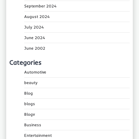
September 2024
August 2024
July 2024
June 2024
June 2002
Categories
Automotive
beauty
Blog
blogs
Blogv
Business
Entertainment