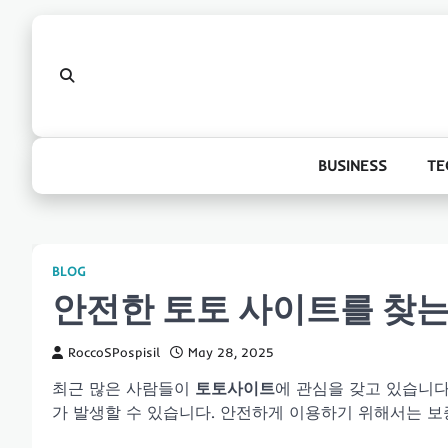
Skip
to
content
BUSINESS
TE
BLOG
안전한 토토 사이트를 찾는
RoccoSPospisil
May 28, 2025
최근 많은 사람들이
토토사이트
에 관심을 갖고 있습니다
가 발생할 수 있습니다. 안전하게 이용하기 위해서는 