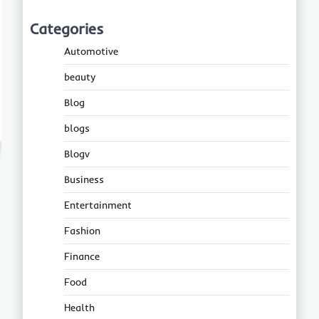
Categories
Automotive
beauty
Blog
blogs
Blogv
Business
Entertainment
Fashion
Finance
Food
Health