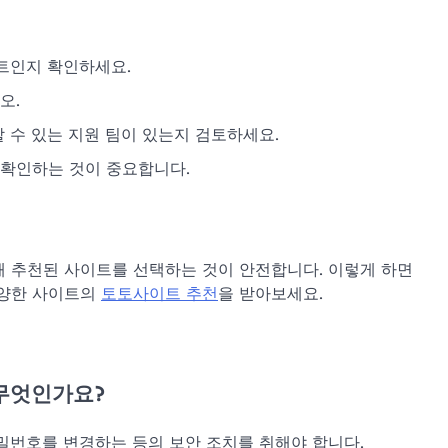
이트인지 확인하세요.
오.
 수 있는 지원 팀이 있는지 검토하세요.
 확인하는 것이 중요합니다.
해 추천된 사이트를 선택하는 것이 안전합니다. 이렇게 하면
다양한 사이트의
토토사이트 추천
을 받아보세요.
 무엇인가요?
비밀번호를 변경하는 등의 보안 조치를 취해야 합니다.