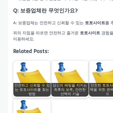
Q: 보증업체란 무엇인가요?
A: 보증업체는 안전하고 신뢰할 수 있는
토토사이트
를 
위의 지침을 따르면 안전하고 즐거운
토토사이트
경험을
이용하세요.
Related Posts:
안전하고 신뢰할 수 있
당신의 베팅을 지키는
안전한 토토사
는 토토사이트를 찾는
최후의 보루, 안전한
택을 위한 완
방법
선택의 기술
드