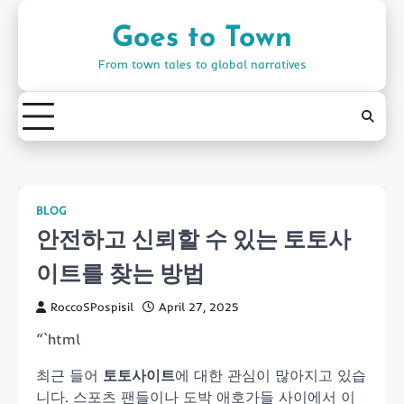
Skip
to
Goes to Town
content
From town tales to global narratives
BLOG
안전하고 신뢰할 수 있는 토토사
이트를 찾는 방법
RoccoSPospisil
April 27, 2025
“`html
최근 들어
토토사이트
에 대한 관심이 많아지고 있습
니다. 스포츠 팬들이나 도박 애호가들 사이에서 이