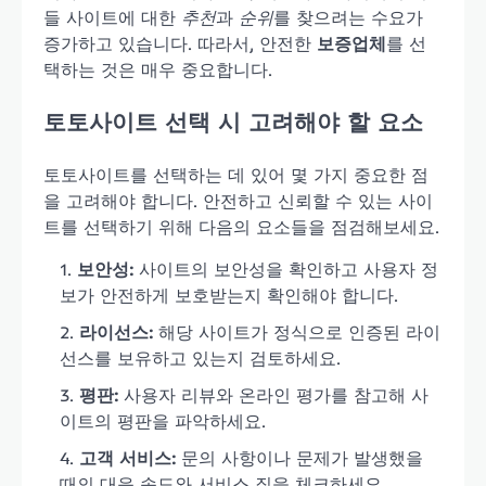
들 사이트에 대한
추천
과
순위
를 찾으려는 수요가
증가하고 있습니다. 따라서, 안전한
보증업체
를 선
택하는 것은 매우 중요합니다.
토토사이트 선택 시 고려해야 할 요소
토토사이트를 선택하는 데 있어 몇 가지 중요한 점
을 고려해야 합니다. 안전하고 신뢰할 수 있는 사이
트를 선택하기 위해 다음의 요소들을 점검해보세요.
보안성:
사이트의 보안성을 확인하고 사용자 정
보가 안전하게 보호받는지 확인해야 합니다.
라이선스:
해당 사이트가 정식으로 인증된 라이
선스를 보유하고 있는지 검토하세요.
평판:
사용자 리뷰와 온라인 평가를 참고해 사
이트의 평판을 파악하세요.
고객 서비스:
문의 사항이나 문제가 발생했을
때의 대응 속도와 서비스 질을 체크하세요.