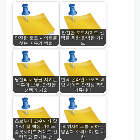
안전한 토토사이트 선
안전한 토토 사이트를
택을 위한 완벽한 가이
찾는 이유와 방법
드
당신의 베팅을 지키는
한국 온라인 스포츠 베
최후의 보루, 안전한
팅 사이트 안전성 확인
선택의 기술
커뮤니티
초보부터 고수까지 알
아야 할 핵심 가이드:
먹튀사이트를 피하는
슬롯사이트 제대로 선
방법과 주의해야 할 사
택하고 즐기는 법
항