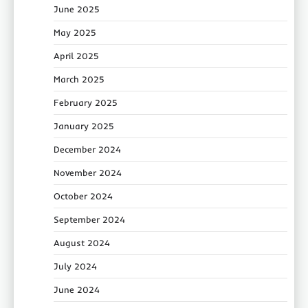
June 2025
May 2025
April 2025
March 2025
February 2025
January 2025
December 2024
November 2024
October 2024
September 2024
August 2024
July 2024
June 2024