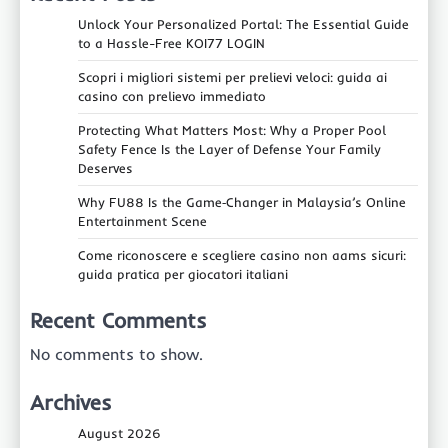
Unlock Your Personalized Portal: The Essential Guide
to a Hassle-Free KOI77 LOGIN
Scopri i migliori sistemi per prelievi veloci: guida ai
casino con prelievo immediato
Protecting What Matters Most: Why a Proper Pool
Safety Fence Is the Layer of Defense Your Family
Deserves
Why FU88 Is the Game‑Changer in Malaysia’s Online
Entertainment Scene
Come riconoscere e scegliere casino non aams sicuri:
guida pratica per giocatori italiani
Recent Comments
No comments to show.
Archives
August 2026