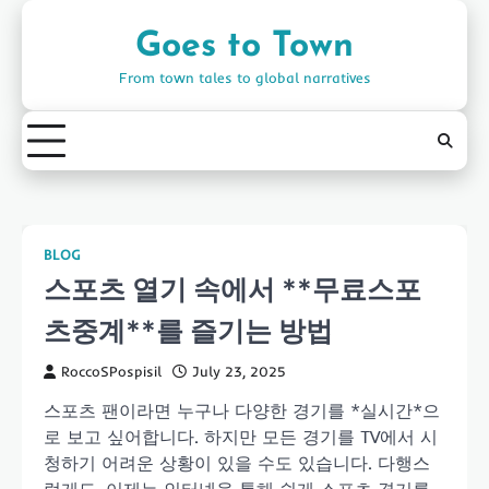
Skip
to
Goes to Town
content
From town tales to global narratives
BLOG
스포츠 열기 속에서 **무료스포
츠중계**를 즐기는 방법
RoccoSPospisil
July 23, 2025
스포츠 팬이라면 누구나 다양한 경기를 *실시간*으
로 보고 싶어합니다. 하지만 모든 경기를 TV에서 시
청하기 어려운 상황이 있을 수도 있습니다. 다행스