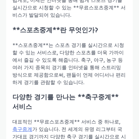
럽게도, 이제는 인터넷을 통해 쉽게 스포츠 경기를
실시간으로 시청할 수 있는 **무료스포츠중계** 서
비스가 발달되어 있습니다.
**스포츠중계**란 무엇인가?
**스포츠중계**는 스포츠 경기를 실시간으로 시청
할 수 있는 서비스로, 다양한 스포츠를 더욱 가까이
에서 즐길 수 있도록 해줍니다. 축구, 야구, 농구 등
여러 가지 종목의 경기를 인터넷을 통해 스트리밍
방식으로 제공함으로써, 팬들이 언제 어디서나 편리
하게 경기를 관람할 수 있습니다.
다양한 경기를 만나는 **축구중계**
서비스
대표적인 **무료스포츠중계** 서비스 중 하나로,
축구중계
가 있습니다. 전 세계의 유명 리그부터 국
가대표 경기까지 다양한 축구 경기를 실시간으로 시