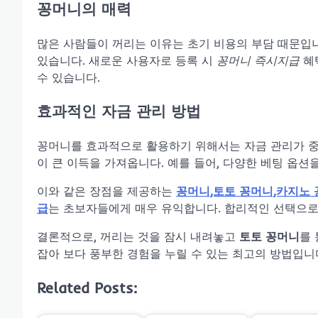
꽁머니의 매력
많은 사람들이 꺼리는 이유는 초기 비용의 부담 때문입
있습니다. 새로운 사용자로 등록 시
꽁머니 즉시지급
혜택
수 있습니다.
효과적인 자금 관리 방법
꽁머니를 효과적으로 활용하기 위해서는 자금 관리가 중
이 큰 이득을 가져옵니다. 예를 들어, 다양한 베팅 옵
이와 같은 장점을 제공하는
꽁머니,토토 꽁머니,카지노 
급
는 초보자들에게 매우 유익합니다. 합리적인 선택으로
결론적으로, 꺼리는 것을 잠시 내려놓고
토토 꽁머니
를 
잡아 보다 풍부한 경험을 누릴 수 있는 최고의 방법입니
Related Posts: