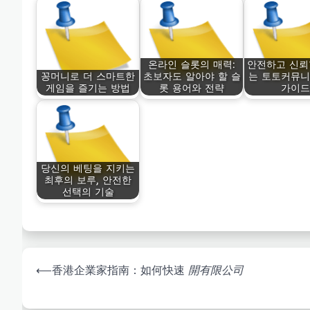
온라인 슬롯의 매력:
안전하고 신뢰
꽁머니로 더 스마트한
초보자도 알아야 할 슬
는 토토커뮤니
게임을 즐기는 방법
롯 용어와 전략
가이드
당신의 베팅을 지키는
최후의 보루, 안전한
선택의 기술
Post
⟵
香港企業家指南：如何快速
開有限公司
navigation