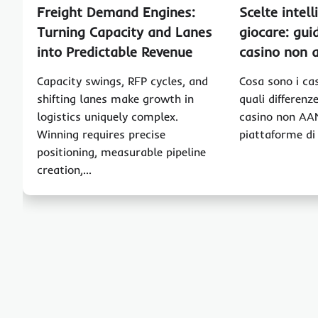
Freight Demand Engines:
Scelte intell
Turning Capacity and Lanes
giocare: gui
into Predictable Revenue
casino non
Capacity swings, RFP cycles, and
Cosa sono i ca
shifting lanes make growth in
quali differen
logistics uniquely complex.
casino non AA
Winning requires precise
piattaforme di
positioning, measurable pipeline
creation,…