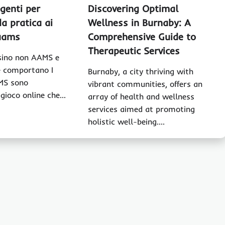
igenti per
Discovering Optimal
da pratica ai
Wellness in Burnaby: A
 aams
Comprehensive Guide to
Therapeutic Services
sino non AAMS e
ze comportano I
Burnaby, a city thriving with
MS sono
vibrant communities, offers an
 gioco online che…
array of health and wellness
services aimed at promoting
holistic well-being.…