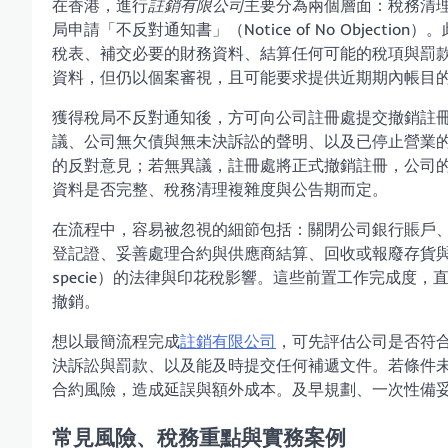
在香港，進行
註銷有限公司
主要分為兩個層面：稅務清
局申請「不反對通知書」（Notice of No Objec
稅表、補交必要的財務資料、結算任何可能的稅項與罰
資料，但仍以個案審視，且可能要求提供近期期內帳目
獲得稅局不反對通知後，方可向公司註冊處提交撤銷註
議、公司無欠債與無未決訴訟的聲明、以及已停止營業
的反對意見；若無異議，註冊處將正式撤銷註冊，公司
資料是否完整、稅務清理複雜度與公告期而定。
在流程中，容易被忽視的細節包括：關閉公司銀行賬戶、
登記證、妥善處理合約與供應商結算、回收或報廢存貨與固定資
specie）的法律與印花稅影響。這些前置工作完成度
撤銷。
想以最簡流程完成
註銷有限公司
，可先評估公司是否符
決訴訟與罰款、以及能及時提交任何補遞文件。若條件
合約風險，造成延誤與額外成本。及早規劃、一次性備
常見風險、稅務重點與實務案例