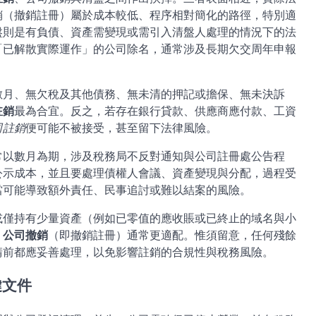
銷（撤銷註冊）屬於成本較低、程序相對簡化的路徑，特別適
盤則是有負債、資產需變現或需引入清盤人處理的情況下的法
「已解散實際運作」的公司除名，通常涉及長期欠交周年申報
數月、無欠稅及其他債務、無未清的押記或擔保、無未決訴
註銷
最為合宜。反之，若存在銀行貸款、供應商應付款、工資
司註銷
便可能不被接受，甚至留下法律風險。
常以數月為期，涉及稅務局不反對通知與公司註冊處公告程
公示成本，並且要處理債權人會議、資產變現與分配，過程受
當可能導致額外責任、民事追討或難以結案的風險。
或僅持有少量資產（例如已零值的應收賬或已終止的域名與小
，
公司撤銷
（即撤銷註冊）通常更適配。惟須留意，任何殘餘
請前都應妥善處理，以免影響註銷的合規性與稅務風險。
鍵文件