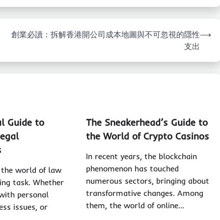
創業必讀：拆解香港開公司成本地圖與不可忽視的隱性
⟶
支出
l Guide to
The Sneakerhead’s Guide to
Legal
the World of Crypto Casinos
s
In recent years, the blockchain
phenomenon has touched
the world of law
numerous sectors, bringing about
ing task. Whether
transformative changes. Among
 with personal
them, the world of online…
ess issues, or