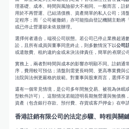
理基礎、成本、時間與風險卻大不相同。一般而言，註
用於不再營運、已結清債務、資產簡單的私人公司；清
定程序；而「公司被撤銷」亦可能指由登記機關主動將
或已停止營運卻未依規辦理。
選擇何者適合，端視公司狀態。若公司已停止業務超過
訟，且所有成員與董事同意終止，則多數情況下以
公司
或遣散費、租約違約金或未決法律責任，簡單的
有限公
實務上，兩者對時間與成本的影響亦明顯不同。註銷通
序，費用較可預估；清盤則需更長時間、更高專業費與
法院與法例更嚴格的規範。對董事與股東而言，選擇不
還有一個常見情境，是公司多年間無交易、被視為休眠
型軟件許可）。這類情況若能證明長期無營運與無債務
資產（包含銀行存款、預付費、存貨或客戶押金）在申
香港註銷有限公司的法定步驟、時程與關