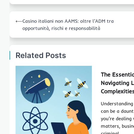
Post
⟵
Casino italiani non AAMS: oltre l’ADM tra
navigation
opportunità, rischi e responsabilità
Related Posts
The Essentia
Navigating 
Complexitie
Understanding 
can be a daunt
you’re dealing
matters, busin
criminal…