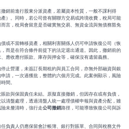
在撤銷前進行股東分派資產，若屬資本性質，一般不課利得
動產）。同時，若公司曾有關聯方交易或跨境收費，稅局可能
司而言，稅局會留意是否確實無交易、無資金流與無債務豁免
負債或不當轉移資產，相關利害關係人仍可申請恢復公司（恢
具，而是在符合條件前提下的法定退出通道。因此，撤銷前的
水、應收應付賬款、庫存與押金等，確保沒有遺留義務。
內停止營運，未簽訂長期租約與員工合同，亦無外部融資與銀
知申請，一次過獲批，整體約六個月完成。此案例顯示，風險
與時間。
收賬款與保固責任未結。原擬直接撤銷，但因存在或有負債，
改以清盤處理，透過清盤人統一處理債權申報與資產分配，雖
風險未釐清時，強行走
公司撤銷
路徑，可能導致恢復公司與訴
前任負責人仍應保留會計帳簿、銀行對賬單、合同與稅務文件