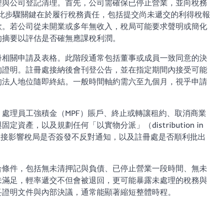
理與公司登記清理。首先，公司需確保已停止營業，並向稅務
tion）。此步驟關鍵在於履行稅務責任，包括提交尚未遞交的利得稅報
款。若公司從未開業或多年無收入，稅局可能要求聲明或簡化
的摘要以評估是否確無應課稅利潤。
冊相關申請及表格。此階段通常包括董事或成員一致同意的決
的證明。註冊處接納後會刊登公告，並在指定期間內接受可能
的法人地位隨即終結。一般時間軸約需六至九個月，視乎申請
處理員工強積金（MPF）賬戶、終止或轉讓租約、取消商業
產，以及規劃任何「以實物分派」（distribution in
，直接影響稅局是否簽發不反對通知，以及註冊處是否順利批出
合條件，包括無未清押記與負債、已停止營業一段時間、無未
未滿足，輕率遞交不但會被退回，更可能暴露未處理的稅務與
妥證明文件與內部決議，通常能顯著縮短整體時程。