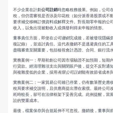
不少企業在計劃
公司註銷
時忽略稅務後果。例如，公司
稅，但仍需審視是否涉及印花稅（如分派香港股票或不
要求補交移轉訂價資料或解釋文件。對長期零申報的公
收入，以免出現被動收入或偶發利得未申報的情形。
董事責任方面，即使在
公司撤銷
完成後，若被發現隱瞞
復記錄），並追討責任。這代表撤銷不是逃避責任的工
盡職審查至關重要，包括檢視會計憑證、合同、銀行流
實務案例一：早期初創公司因市場驗證不如預期，短期
行貸款。經清理雜項支出與關閉賬戶後，提交不反對通
與複雜度低的企業，採用
有限公司註銷
能有效節省成本
實務案例二：一家貿易公司雖已停業，仍有數筆歷史應
稅局要求補交說明，且供應商提出潛在索償。最終公司
耗時較長，卻可在法律框架下妥善完成。此例提醒，當
訟的雙重成本。
最後，檔案保存與合規延伸不可忽視。撤銷後，董事與