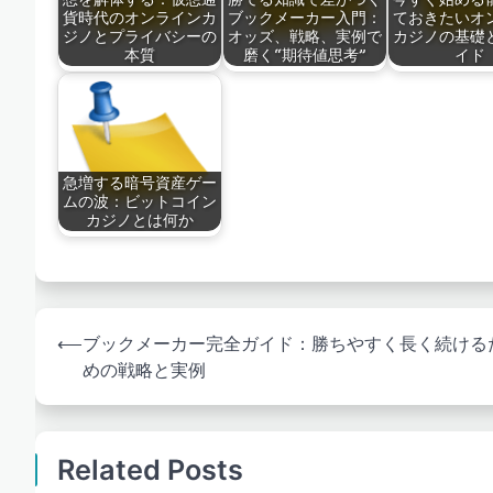
貨時代のオンラインカ
ブックメーカー入門：
ておきたいオ
ジノとプライバシーの
オッズ、戦略、実例で
カジノの基礎
本質
磨く“期待値思考”
イド
急増する暗号資産ゲー
ムの波：ビットコイン
カジノとは何か
Post
⟵
ブックメーカー完全ガイド：勝ちやすく長く続ける
navigation
めの戦略と実例
Related Posts