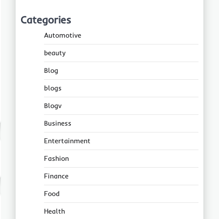
Categories
Automotive
beauty
Blog
blogs
Blogv
Business
Entertainment
Fashion
Finance
Food
Health