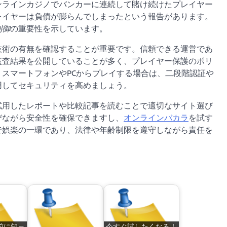
ンラインカジノでバンカーに連続して賭け続けたプレイヤー
レイヤーは負債が膨らんでしまったという報告があります。
制御
の重要性を示しています。
技術の有無を確認することが重要です。信頼できる運営であ
監査結果を公開していることが多く、プレイヤー保護のポリ
スマートフォンやPCからプレイする場合は、二段階認証や
用してセキュリティを高めましょう。
試用したレポートや比較記事を読むことで適切なサイト選び
びながら安全性を確保できますし、
オンラインバカラ
を試す
で娯楽の一環であり、法律や年齢制限を遵守しながら責任を
前に知っ
今すぐ試したくなる！