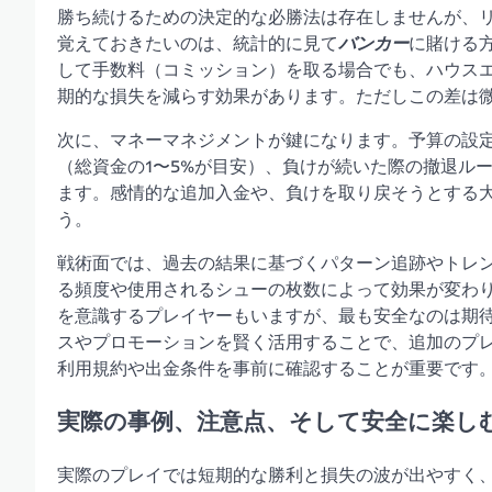
勝ち続けるための決定的な必勝法は存在しませんが、
覚えておきたいのは、統計的に見て
バンカー
に賭ける
して手数料（コミッション）を取る場合でも、ハウス
期的な損失を減らす効果があります。ただしこの差は
次に、マネーマネジメントが鍵になります。予算の設
（総資金の1〜5%が目安）、負けが続いた際の撤退ル
ます。感情的な追加入金や、負けを取り戻そうとする
う。
戦術面では、過去の結果に基づくパターン追跡やトレ
る頻度や使用されるシューの枚数によって効果が変わ
を意識するプレイヤーもいますが、最も安全なのは期
スやプロモーションを賢く活用することで、追加のプ
利用規約や出金条件を事前に確認することが重要です
実際の事例、注意点、そして安全に楽し
実際のプレイでは短期的な勝利と損失の波が出やすく