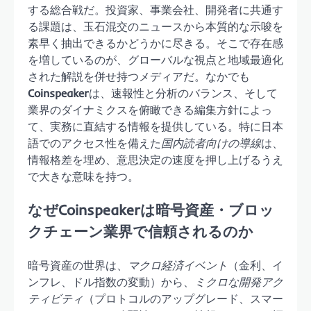
する総合戦だ。投資家、事業会社、開発者に共通す
る課題は、玉石混交のニュースから本質的な示唆を
素早く抽出できるかどうかに尽きる。そこで存在感
を増しているのが、グローバルな視点と地域最適化
された解説を併せ持つメディアだ。なかでも
Coinspeaker
は、速報性と分析のバランス、そして
業界のダイナミクスを俯瞰できる編集方針によっ
て、実務に直結する情報を提供している。特に日本
語でのアクセス性を備えた
国内読者向けの導線
は、
情報格差を埋め、意思決定の速度を押し上げるうえ
で大きな意味を持つ。
なぜCoinspeakerは暗号資産・ブロッ
クチェーン業界で信頼されるのか
暗号資産の世界は、
マクロ経済イベント
（金利、イ
ンフレ、ドル指数の変動）から、
ミクロな開発アク
ティビティ
（プロトコルのアップグレード、スマー