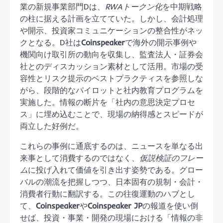
業の新規事業部門Dは、
RWAトークン化
を中期戦略
の柱に据える計画を立てていた。しかし、会計処理
や開示、投資家コミュニケーションの整合性がネッ
クとなる。D社は
Coinspeaker
で海外の開示事例や
機関向け取引所の動向を収集し、監査法人・証券会
社とのディスカッション素材として活用。市場の受
容性とリスク提示のベストプラクティスを参照しな
がら、段階的なパイロットと社内教育プログラムを
実施した。情報の断片を「社内の意思決定プロセ
ス」に埋め込むことで、現場の納得感とスピードが
両立した好例だ。
これらの事例に通底するのは、ニュースを単なる出
来事として消費するのではなく、
仮説検証のフレー
ム
に投げ入れて価値を引き出す姿勢である。グロー
バルの潮流を把握しつつ、日本固有の規制・会計・
消費者行動に翻訳する。この往復運動のハブとし
て、
Coinspeaker
や
Coinspeaker JP
の報道を使い倒
せば、投資・事業・開発の現場における「情報の非