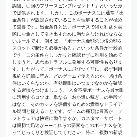
認後、〇回のフリースピンプレゼント！」といった形
で提供されます。 しかし、このボーナスには通常「出
金条件」が設定されていることを理解することが極め
て重要です。出金条件とは、ボーナスで得た利益を実
際にお金として引き出すために満たさなければならな
いルールです。例えば、「ボーナス金額の〇倍の額を
スロットで賭ける必要がある」といった条件が一般的
です。この条件をしっかりと確認せずに利用を始めて
しまうと、思わぬトラブルに発展する可能性もありま
す。したがって、ボーナスに飛びつく前に、必ず利用
規約を詳細に読み、どのゲームで使えるのか、賭け条
件はいくらなのか、有効期限はいつまでなのかを確認
する習慣をつけましょう。 入金不要ボーナスを最大限
に活用するコツは、単なる「お小遣い稼ぎ」の手段で
はなく、そのカジノを評価するための貴重なトライア
ル期間と捉えることです。ゲームの種類は豊富か、ソ
フトウェアは快適に動作するか、カスタマーサポート
は親切で迅速か——これらの要素をこのボーナスを使
ってじっくりと検証してください。特に、複数の新規