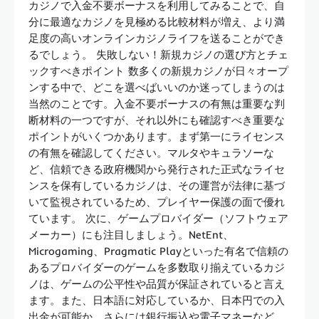
カジノで入金不要ボーナスを利用してみることで、自
分に最適なカジノを見極める比較材料が増え、より満
足度の高いオンラインカジノライフを送ることができ
るでしょう。 失敗しない！新規カジノの選び方とチェ
ックすべきポイント 数多くの新規カジノが日々オープ
ンする中で、どこを選べばいいのか迷ってしまうのは
当然のことです。入金不要ボーナスの有無は重要な判
断材料の一つですが、それ以外にも確認すべき重要な
ポイントがいくつかあります。まず第一にライセンス
の有無を確認してください。マルタやキュラソーな
ど、信頼できる政府機関から発行された正式なライセ
ンスを保有しているカジノは、その運営が法律に基づ
いて監視されているため、プレイヤー保護の面で優れ
ています。 次に、ゲームプロバイダー（ソフトウェア
メーカー）にも注目しましょう。NetEnt、
Microgaming、Pragmatic Playといった有名で信頼の
あるプロバイダーのゲームを多数取り揃えているカジ
ノは、ゲームの公平性や品質が保証されていると言え
ます。また、日本語に対応しているか、日本円での入
出金が可能か、さらには銀行振込や電子マネーなど、