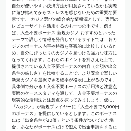
自分が使いやすい決済方法が用意されているかも実際
に遊び始めてからストレスを感じないための重要な要
素です。 カジノ選びの総合的な情報源として、専門の
レビューサイトを活用するのも一つの手です。例え
ば、入金不要ボーナス 新規カジノ おすすめといった
テーマで詳しく情報を発信しているサイトでは、各カ
ジノのボーナス内容や特徴を客観的に比較しているた
め、自分にぴったりのカジノを見つける強力な味方に
なってくれます。これらのポイントを押さえた上で、
提供されている入金不要ボーナスの内容（金額や出金
条件の厳しさ）を比較することで、より安全で楽しい
新規カジノを選択できる確率が格段に上がるのです。
具体例で分かる！入金不要ボーナスの活用法と注意点
実際のケーススタディを通して、入金不要ボーナスの
現実的な活用法と注意点を探ってみましょう。仮に、
「Aカジノ」が新規プレイヤーに「入金不要で5,000円
のボーナス」を提供しているとします。このボーナス
には「出金条件が30倍」という条件がついていた場
合、あなたがボーナスだけで遊んで出金申請をするた