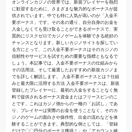
オンラインカジノの世界では、新規プレイヤーを熱烈
に歓迎するために、さまざまな魅力的なボーナスが提
供されています。中でも特に人気が高いのが「入金不
要ボーナス」です。その名の通り、自分自身のお金を
入金しなくても受け取ることができるボーナスで、実
質的にリスクゼロでカジノゲームを体験できる絶好の
チャンスとなります。新しいカジノサイトを探してい
る方にとって、この入金不要ボーナスはそのカジノの
信頼性やサービスを試すための重要な指標ともなるで
しょう。本記事では、入金不要ボーナスの仕組みから
その活用法、そして厳選したおすすめの新規カジノま
でを詳しく解説します。 入金不要ボーナスとは？仕組
みと最大限に活用する方法 入金不要ボーナスは、新規
登録したプレイヤーに、最初の入金をすることなく無
料で提供されるボーナス資金またはフリースピンのこ
とです。これはカジノ側からの一種の「お試し」であ
り、プレイヤーは実際のお金を使うことなく、そのカ
ジノのゲームの面白さや操作性、出金の流れなどを体
験することができます。典型的な例としては、「登録
だけで〇〇円分のボーナス獲得！」や「アカウント確