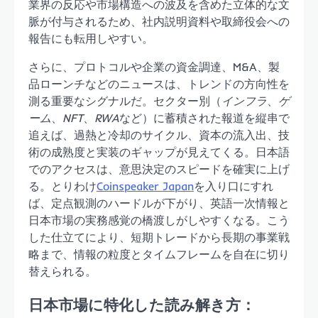
業界の反応や市場構造への波及を含めた立体的な文
脈が付与されるため、社内説明資料や取締役会への
報告にも転用しやすい。
さらに、プロトコルや企業の資金調達、M&A、製
品ローンチなどのニュースは、トレンドの方向性を
測る重要なシグナルだ。セクター別（
インフラ
、
ゲ
ーム
、
NFT
、
RWA
など）に蓄積された報道を縦串で
追えば、過熱と冷却のサイクル、資本の流入出、技
術の成熟度と実装のギャップが見えてくる。日本語
でのアクセスは、意思決定のスピードを確実に上げ
る。とりわけ
Coinspeaker Japan
を入り口にすれ
ば、定点観測のハードルが下がり、英語一次情報と
日本市場の実務感覚の橋渡しがしやすくなる。こう
した仕立てにより、短期トレードから長期の事業戦
略まで、情報の粒度とタイムフレームを自在に切り
替えられる。
日本市場に特化した読み解き方：