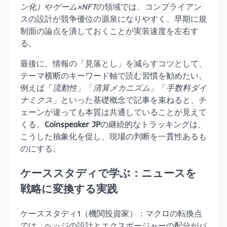
ン化）
や
ゲーム×NFT
の領域では、コンプライアン
スの設計が競争優位の源泉になりやすく、早期に規
制面の論点を潰しておくことが実装速度を左右す
る。
最後に、情報の「見落とし」を減らすコツとして、
テーマ横断のキーワード軸で読む習慣を勧めたい。
例えば「
流動性
」「
清算メカニズム
」「
手数料ダイ
ナミクス
」といった基礎概念で記事を束ねると、チ
ェーンが違っても本質は共通していることが見えて
くる。
Coinspeaker JP
の継続的なトラッキングは、
こうした抽象化を促し、現場の判断を一貫性あるも
のにする。
ケーススタディで学ぶ：ニュースを
戦略に変換する実践
ケーススタディ1（機関投資家）：マクロの転換点
では、ヘッジの設計とエクスポージャーの配分がパ