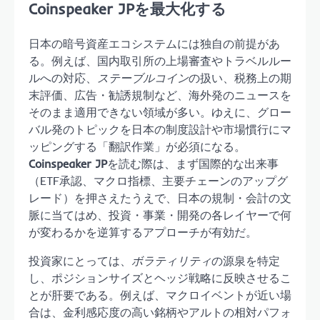
Coinspeaker JPを最大化する
日本の暗号資産エコシステムには独自の前提があ
る。例えば、国内取引所の上場審査やトラベルルー
ルへの対応、
ステーブルコイン
の扱い、税務上の期
末評価、広告・勧誘規制など、海外発のニュースを
そのまま適用できない領域が多い。ゆえに、グロー
バル発のトピックを日本の制度設計や市場慣行にマ
ッピングする「翻訳作業」が必須になる。
Coinspeaker JP
を読む際は、まず国際的な出来事
（ETF承認、マクロ指標、主要チェーンのアップグ
レード）を押さえたうえで、日本の規制・会計の文
脈に当てはめ、投資・事業・開発の各レイヤーで何
が変わるかを逆算するアプローチが有効だ。
投資家にとっては、
ボラティリティ
の源泉を特定
し、ポジションサイズとヘッジ戦略に反映させるこ
とが肝要である。例えば、マクロイベントが近い場
合は、金利感応度の高い銘柄やアルトの相対パフォ