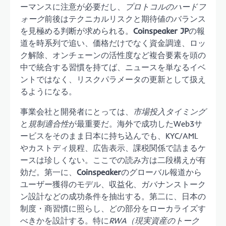
ーマンスに注意が必要だし、
プロトコルのハードフ
ォーク
前後はテクニカルリスクと期待値のバランス
を見極める判断が求められる。
Coinspeaker JP
の報
道を時系列で追い、価格だけでなく資金調達、ロッ
ク解除、オンチェーンの活性度など複合要素を頭の
中で統合する習慣を持てば、ニュースを単なるイベ
ントではなく、リスクパラメータの更新として扱え
るようになる。
事業会社と開発者にとっては、
市場投入タイミング
と
規制適合性
が最重要だ。海外で成功したWeb3サ
ービスをそのまま日本に持ち込んでも、KYC/AML
やカストディ規程、広告表示、課税関係で詰まるケ
ースは珍しくない。ここでの読み方は二段構えが有
効だ。第一に、
Coinspeaker
のグローバル報道から
ユーザー獲得のモデル、収益化、ガバナンストーク
ン設計などの成功条件を抽出する。第二に、日本の
制度・商習慣に照らし、どの部分をローカライズす
べきかを設計する。特に
RWA（現実資産のトーク