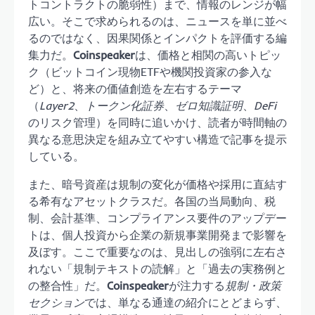
トコントラクトの脆弱性）まで、情報のレンジが幅
広い。そこで求められるのは、ニュースを単に並べ
るのではなく、因果関係とインパクトを評価する編
集力だ。
Coinspeaker
は、価格と相関の高いトピッ
ク（ビットコイン現物ETFや機関投資家の参入な
ど）と、将来の価値創造を左右するテーマ
（
Layer2
、
トークン化証券
、
ゼロ知識証明
、
DeFi
のリスク管理）を同時に追いかけ、読者が時間軸の
異なる意思決定を組み立てやすい構造で記事を提示
している。
また、暗号資産は規制の変化が価格や採用に直結す
る希有なアセットクラスだ。各国の当局動向、税
制、会計基準、コンプライアンス要件のアップデー
トは、個人投資から企業の新規事業開発まで影響を
及ぼす。ここで重要なのは、見出しの強弱に左右さ
れない「規制テキストの読解」と「過去の実務例と
の整合性」だ。
Coinspeaker
が注力する
規制・政策
セクション
では、単なる通達の紹介にとどまらず、