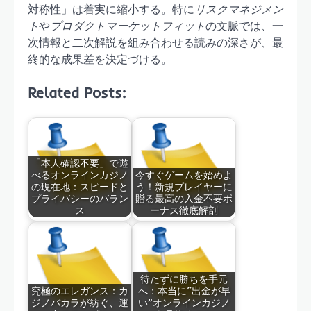
対称性」は着実に縮小する。特に
リスクマネジメン
ト
や
プロダクトマーケットフィット
の文脈では、一
次情報と二次解説を組み合わせる読みの深さが、最
終的な成果差を決定づける。
Related Posts:
「本人確認不要」で遊
べるオンラインカジノ
今すぐゲームを始めよ
の現在地：スピードと
う！新規プレイヤーに
プライバシーのバラン
贈る最高の入金不要ボ
ス
ーナス徹底解剖
待たずに勝ちを手元
究極のエレガンス：カ
へ：本当に“出金が早
ジノバカラが紡ぐ、運
い”オンラインカジノ