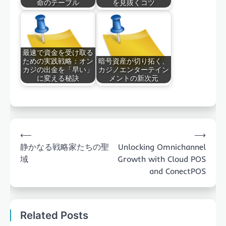
命のテーブル
を見抜くコツ
最速で資金を受け取る
ための実践戦略：オン
暗号資産が切り拓く、
カジの出金を「早い」
カジノエンターテイン
に変える秘訣
メントの新次元
Post
⟵
⟶
navigation
静かなる戦略家たちの聖
Unlocking Omnichannel
域
Growth with Cloud POS
and ConectPOS
Related Posts