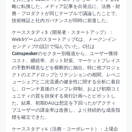
略に転換した。メディア記事を出発点に、法務・財
務・プロダクトが同じテーブルで議論したことで、
技術検証と社内ガバナンスが同時に前進した。
ケーススタディ3（開発者・スタートアップ）：
Web3ゲームのスタートアップCは、
トークンイン
センティブ
の設計で悩んでいた。C社は
Coinspeaker
のセクター別報道から、ユーザー獲得
コスト、継続率、ボット対策、マーケットプレイス
の手数料構造などを横断的に抽出。特に他プロジェ
クトの
エアドロップ
とリテンションの相関、
レベニ
ューシェア
と二次流通の健全性に関する分析に着目
し、ローンチ直後のインフレ抑制、および初期コミ
ュニティの質を担保する発行計画へとピボットし
た。結果、初期DAUは想定を下回ったがアクティ
ブユーザーの課金率は改善し、より持続的な成長指
標を確立できた。
ケーススタディ4（法務・コーポレート）：上場企