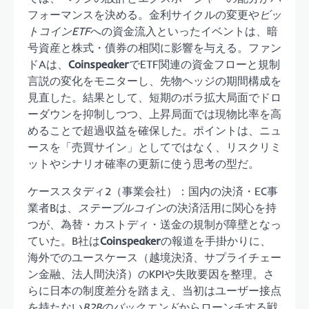
フォーマンスを決める。金利サイクルの変更や
ビッ
トコインETF
への資金流入といったイベントは、暗
号資産と株式・債券の相関に影響を与える。ファン
ドAは、
Coinspeaker
でETF関連の資金フローと規制
言説の変化をモニターし、先物ヘッジの期間構成を
見直した。結果として、短期のボラ拡大局面でドロ
ーダウンを抑制しつつ、上昇局面では現物比率を高
めることで超過収益を確保した。ポイントは、ニュ
ースを「売買サイン」としてではなく、リスクリミ
ットやシナリオ確率の更新に使う思考の型だ。
ケーススタディ2（事業会社）：国内の決済・EC事
業者Bは、
ステーブルコイン
の決済活用に関心を持
つが、為替・カストディ・送金の規制が障壁となっ
ていた。B社は
Coinspeaker
の報道を手掛かりに、
海外でのユースケース（越境決済、サプライチェー
ン金融、法人間決済）のKPIや失敗要因を整理。さ
らに日本の制度差分を踏まえ、当初はユーザー接点
を持たない
B2Bのバックエンド
からローンチする戦