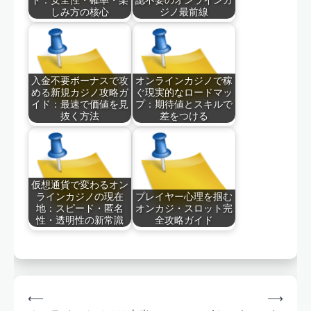
しみ方の核心
ジノ最前線
入金不要ボーナスで攻
オンラインカジノで稼
める新規カジノ攻略ガ
ぐ現実的なロードマッ
イド：最速で価値を見
プ：期待値とスキルで
抜く方法
差をつける
仮想通貨で変わるオン
ラインカジノの現在
プレイヤー心理を掴む
地：スピード・匿名
オンカジ・スロット完
性・透明性の新常識
全攻略ガイド
Post
⟵
⟶
navigation