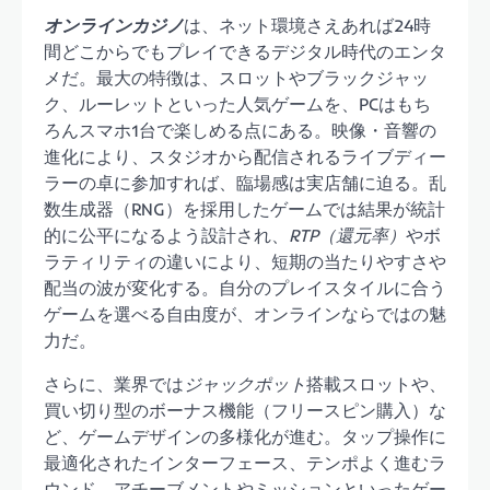
オンラインカジノ
は、ネット環境さえあれば24時
間どこからでもプレイできるデジタル時代のエンタ
メだ。最大の特徴は、スロットやブラックジャッ
ク、ルーレットといった人気ゲームを、PCはもち
ろんスマホ1台で楽しめる点にある。映像・音響の
進化により、スタジオから配信されるライブディー
ラーの卓に参加すれば、臨場感は実店舗に迫る。乱
数生成器（RNG）を採用したゲームでは結果が統計
的に公平になるよう設計され、
RTP（還元率）
やボ
ラティリティの違いにより、短期の当たりやすさや
配当の波が変化する。自分のプレイスタイルに合う
ゲームを選べる自由度が、オンラインならではの魅
力だ。
さらに、業界では
ジャックポット
搭載スロットや、
買い切り型のボーナス機能（フリースピン購入）な
ど、ゲームデザインの多様化が進む。タップ操作に
最適化されたインターフェース、テンポよく進むラ
ウンド、アチーブメントやミッションといったゲー