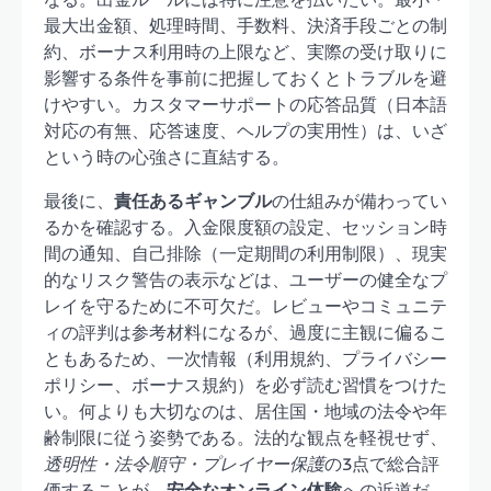
最大出金額、処理時間、手数料、決済手段ごとの制
約、ボーナス利用時の上限など、実際の受け取りに
影響する条件を事前に把握しておくとトラブルを避
けやすい。カスタマーサポートの応答品質（日本語
対応の有無、応答速度、ヘルプの実用性）は、いざ
という時の心強さに直結する。
最後に、
責任あるギャンブル
の仕組みが備わってい
るかを確認する。入金限度額の設定、セッション時
間の通知、自己排除（一定期間の利用制限）、現実
的なリスク警告の表示などは、ユーザーの健全なプ
レイを守るために不可欠だ。レビューやコミュニテ
ィの評判は参考材料になるが、過度に主観に偏るこ
ともあるため、一次情報（利用規約、プライバシー
ポリシー、ボーナス規約）を必ず読む習慣をつけた
い。何よりも大切なのは、居住国・地域の法令や年
齢制限に従う姿勢である。法的な観点を軽視せず、
透明性・法令順守・プレイヤー保護
の3点で総合評
価することが、
安全なオンライン体験
への近道だ。