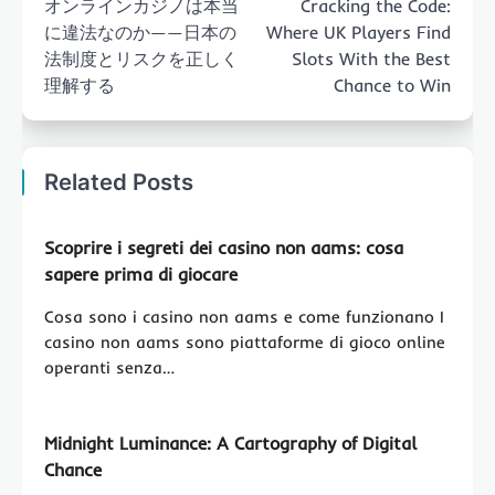
オンラインカジノは本当
Cracking the Code:
に違法なのか——日本の
Where UK Players Find
法制度とリスクを正しく
Slots With the Best
理解する
Chance to Win
Related Posts
Scoprire i segreti dei casino non aams: cosa
sapere prima di giocare
Cosa sono i casino non aams e come funzionano I
casino non aams sono piattaforme di gioco online
operanti senza…
Midnight Luminance: A Cartography of Digital
Chance