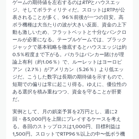
ゲームの期待値を左右するのは
RTP
とハウスエッ
ジ、そしてボラティリティだ。スロットはRTPが公
表されることが多く、96％前後が一つの目安。高
ボラ機種は大当たりの波が大きい反面、資金の上下
動も激しいため、フラットベットと十分なバンクロ
ールが必要になる。テーブルゲームでは、ブラック
ジャックで基本戦略を徹底するとハウスエッジは約
0.5％程度まで下がる。バカラはバンカー賭けが理
論上有利（約1.06％）で、ルーレットはヨーロピ
アン（2.7％）がアメリカン（5.26％）より低エッ
ジだ。こうした数字は長期の期待値を示すもので、
短期での偏りは常に起こり得る。ゆえに、優位性の
ある選択を積み重ねつつ、資金を守ることが肝要
だ。
実例として、月の娯楽予算を2万円とし、週に2
回・各5,000円を上限にプレイするケースを考え
る。各回のストップロスは1,000円、目標利益は
1,500円。スロットでRTP96％以上の中〜低ボラ機