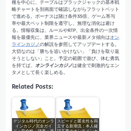
種を中心に、テーブルはブラックジャックの基本戦
略チャートを別画面で確認しながらフラットベット
で進める。ボーナスは賭け条件35倍、ゲーム寄与
率や最大ベット制限を遵守し、無理な消化は避け
る。情報収集は、ルールやRTP、出金条件の一次情
報を最優先に、業界ニュースや最新メタ傾向は
オン
ラインカジノ
の解説を参照してアップデートする。
大切なのは「勝ちを追いかけない」「負けを取り返
そうとしない」こと。予定の範囲で遊び、休む勇気
を持てば、
オンラインカジノ
は健全で刺激的なエン
タメとして長く楽しめる。
Related Posts:
デジタル時代のオンラ
スピードと匿名性を両
インカジノ完全ガイ
立する新潮流：本人確
ド：安全性・確率・楽
認不要のオンラインカ