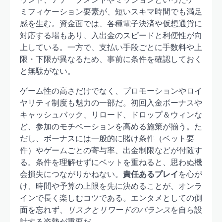
ミフィケーション要素が、短いスキマ時間でも満足
感を生む。資金面では、各種電子決済や仮想通貨に
対応する場もあり、入出金のスピードと利便性が向
上している。一方で、支払い手段ごとに手数料や上
限・下限が異なるため、事前に条件を確認しておく
と無駄がない。
ゲーム性の高さだけでなく、プロモーションやロイ
ヤリティ制度も魅力の一部だ。初回入金ボーナスや
キャッシュバック、リロード、ドロップ＆ウィンな
ど、参加のモチベーションを高める施策が揃う。た
だし、ボーナスには一般的に賭け条件（ベット要
件）やゲームごとの寄与率、出金制限などが付随す
る。条件を理解せずにベットを重ねると、思わぬ機
会損失につながりかねない。
責任あるプレイ
を心が
け、時間や予算の上限を先に決めることが、オンラ
インで長く楽しむコツである。エンタメとしての側
面を忘れず、
リスクとリワードのバランス
を自ら設
計する姿勢が重要だ。