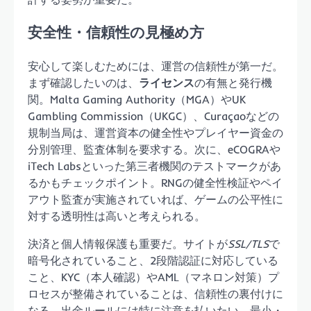
安全性・信頼性の見極め方
安心して楽しむためには、運営の信頼性が第一だ。
まず確認したいのは、
ライセンス
の有無と発行機
関。Malta Gaming Authority（MGA）やUK
Gambling Commission（UKGC）、Curaçaoなどの
規制当局は、運営資本の健全性やプレイヤー資金の
分別管理、監査体制を要求する。次に、eCOGRAや
iTech Labsといった第三者機関のテストマークがあ
るかもチェックポイント。RNGの健全性検証やペイ
アウト監査が実施されていれば、ゲームの公平性に
対する透明性は高いと考えられる。
決済と個人情報保護も重要だ。サイトが
SSL/TLS
で
暗号化されていること、2段階認証に対応している
こと、KYC（本人確認）やAML（マネロン対策）プ
ロセスが整備されていることは、信頼性の裏付けに
なる。出金ルールには特に注意を払いたい。最小・