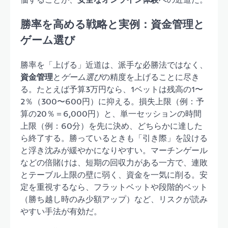
勝率を高める戦略と実例：資金管理と
ゲーム選び
勝率を「上げる」近道は、派手な必勝法ではなく、
資金管理
と
ゲーム選び
の精度を上げることに尽き
る。たとえば予算3万円なら、1ベットは残高の1〜
2％（300〜600円）に抑える。損失上限（例：予
算の20％＝6,000円）と、単一セッションの時間
上限（例：60分）を先に決め、どちらかに達した
ら終了する。勝っているときも「引き際」を設ける
と浮き沈みが緩やかになりやすい。マーチンゲール
などの倍賭けは、短期の回収力がある一方で、連敗
とテーブル上限の壁に弱く、資金を一気に削る。安
定を重視するなら、フラットベットや段階的ベット
（勝ち越し時のみ少額アップ）など、リスクが読み
やすい手法が有効だ。