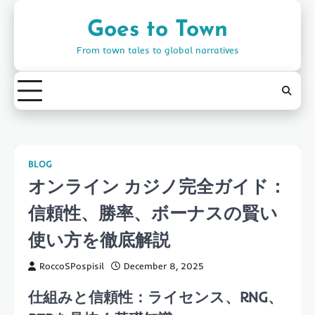
Skip
to
Goes to Town
content
From town tales to global narratives
BLOG
オンライン カジノ完全ガイド：
信頼性、勝率、ボーナスの賢い
使い方を徹底解説
RoccoSPospisil
December 8, 2025
仕組みと信頼性：ライセンス、RNG、