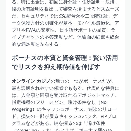
る。特に出金は、初回に身分証・住所証明・決済手
段の所有証明を提出して審査を済ませるとスムーズ
だ。セキュリティでは
SSL暗号化
や二段階認証、デ
ータ保護方針の明確化が基本。モバイル最適化、ア
プリやPWAの安定性、日本語サポートの品質、ラ
イブチャットの応答速度など、体験面の細部も総合
的な満足度を左右する。
ボーナスの本質と資金管理：賢い活用
でリスクを抑え期待値を伸ばす
オンライン カジノ
の魅力の一つがボーナスだが、
最も誤解されやすい領域でもある。代表的な特典に
は、入金額と同額を受け取れるデポジットマッチ、
指定機種の
フリースピン
、賭け条件なし（No
Wagering）のキャッシュボーナス、週次のリロー
ド、損失の一部が戻る
キャッシュバック
、VIPプロ
グラムなどがある。鍵を握るのは「賭け条件
（Wagering）」だ。たとえば「ボーナス額の35