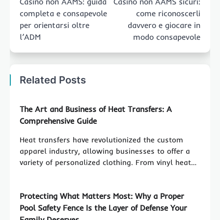
Casino non AAMS: guida
Casino non AAMS sicuri:
completa e consapevole
come riconoscerli
per orientarsi oltre
davvero e giocare in
l’ADM
modo consapevole
Related Posts
The Art and Business of Heat Transfers: A
Comprehensive Guide
Heat transfers have revolutionized the custom
apparel industry, allowing businesses to offer a
variety of personalized clothing. From vinyl heat…
Protecting What Matters Most: Why a Proper
Pool Safety Fence Is the Layer of Defense Your
Family Deserves