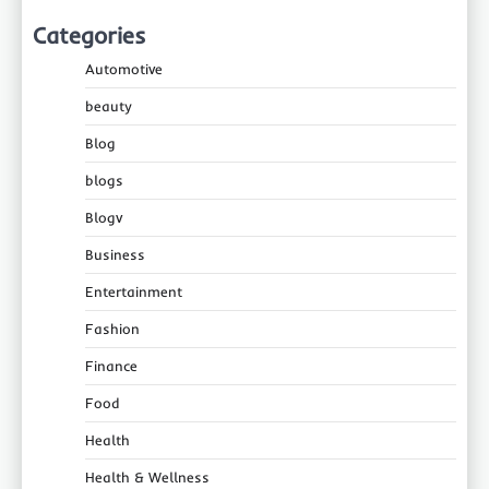
Categories
Automotive
beauty
Blog
blogs
Blogv
Business
Entertainment
Fashion
Finance
Food
Health
Health & Wellness