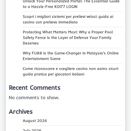
Unlock Your Personalized Portal: The Essential Guide
to a Hassle-Free KOI77 LOGIN
Scopri i migliori sistemi per prelievi veloci: guida ai
casino con prelievo immediato
Protecting What Matters Most: Why a Proper Pool
Safety Fence Is the Layer of Defense Your Family
Deserves
Why FU88 Is the Game‑Changer in Malaysia’s Online
Entertainment Scene
Come riconoscere e scegliere casino non aams sicuri:
guida pratica per giocatori italiani
Recent Comments
No comments to show.
Archives
August 2026
July 2026