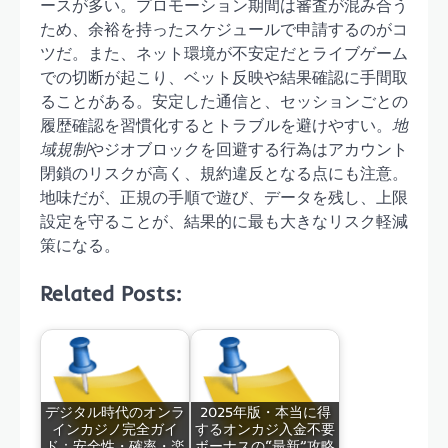
ースが多い。プロモーション期間は審査が混み合う
ため、余裕を持ったスケジュールで申請するのがコ
ツだ。また、ネット環境が不安定だとライブゲーム
での切断が起こり、ベット反映や結果確認に手間取
ることがある。安定した通信と、セッションごとの
履歴確認を習慣化するとトラブルを避けやすい。
地
域規制
やジオブロックを回避する行為はアカウント
閉鎖のリスクが高く、規約違反となる点にも注意。
地味だが、正規の手順で遊び、データを残し、上限
設定を守ることが、結果的に最も大きなリスク軽減
策になる。
Related Posts:
デジタル時代のオンラ
2025年版・本当に得
インカジノ完全ガイ
するオンカジ入金不要
ド：安全性・確率・楽
ボーナスの“最新”攻略