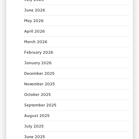
June 2026
May 2026
April 2026
March 2026
February 2026
January 2026
December 2025
November 2025
October 2025
September 2025
August 2025
July 2025
June 2025