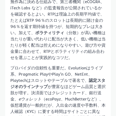
無作為に決める仕組みで、第三者機関（eCOGRA、
iTech Labs など）の監査報告が公開されているか
を確認するとよい。RTPは理論上の長期平均値で、
たとえばRTP 96％のスロットは長期的に賭け金の
96％を返す期待値を持つが、短期的なブレは大き
い。加えて、
ボラティリティ
（分散）が高い機種は
当たりが重い代わりに配当が大きく、低い機種は当
たりが軽く配当は控えめになりやすい。遊び方や資
金量に合わせて、RTPとボラティリティの組み合わ
せを選ぶことが実践的なコツだ。
プロバイダの信頼性も重要だ。Evolutionはライブ
系、Pragmatic PlayやPlay’n GO、NetEnt、
Playtechはスロットやテーブルで著名で、
認定スタ
ジオのラインナップ
が豊富なほどゲーム品質と選択
肢が増す。決済面ではクレジットカード、銀行送
金、
eウォレット
（ecoPayz、MuchBetterなど）、
仮想通貨が一般的だが、入出金の速度や手数料、本
人確認（KYC）に要する時間はサイトごとに異な