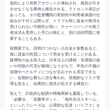
規約により突然アカウントが凍結され、残高が引き
出せなくなる事例も報告される。ライセンス表記が
あっても、その監督機関の実効性や利用者保護の仕
組みが十分とは限らず、トラブル時に返金や救済を
受けられない可能性が高い。チャージバックや第三
者決済を悪用した手口が絡むと、別の法的問題に発
展することもある。
税務面でも、説明のつかない入出金が多数あると、
後に資金の性質について照会を受けることがある。
賭博性のある収入は、日本法上の課税・非課税の扱
いや控除の可否が複雑になりがちで、申告の不備が
追徴やペナルティにつながるおそれも否定できな
い。短期的な勝ちに目を奪われ、長期的なリスク管
理を怠ると、結果的に損失が拡大する構造だ。
加えて、詐欺的な勧誘や情報商材も蔓延している。
「必勝法」「高勝率ボット」「海外合法スキーム」
といったフレーズは、心理的な近道（バイアス）を