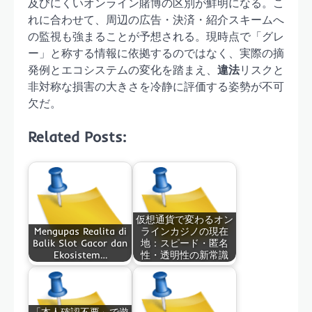
及びにくいオンライン賭博の区別が鮮明になる。こ
れに合わせて、周辺の広告・決済・紹介スキームへ
の監視も強まることが予想される。現時点で「グレ
ー」と称する情報に依拠するのではなく、実際の摘
発例とエコシステムの変化を踏まえ、
違法
リスクと
非対称な損害の大きさを冷静に評価する姿勢が不可
欠だ。
Related Posts:
仮想通貨で変わるオン
Mengupas Realita di
ラインカジノの現在
Balik Slot Gacor dan
地：スピード・匿名
Ekosistem…
性・透明性の新常識
「本人確認不要」で遊