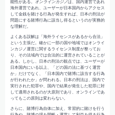
能性がある。
オンラインカジノ
は、国内運営であれ
海外運営であれ、ユーザーが日本国内からアクセス
して金銭を賭ける行為が発生すれば、日本の刑法が
問題にする賭博行為に該当し得るというのが実務的
な理解だ。
よくある誤解は「海外ライセンスがあるから合法」
という主張だ。確かに一部の国や地域ではオンライ
ンカジノ運営に関するライセンス制度が整ってお
り、その法域内では合法的に運営されていることが
ある。しかし、日本の刑法の観点では、ユーザーが
日本国内にいる以上、「どの国の法に基づく運営
か」だけでなく、「日本国内で賭博に該当する行為
が行われたか」が問われる。日本の刑法は、国内で
実行された犯罪や、国内で結果が発生した犯罪に対
して適用されるのが大原則であり、オンラインであ
ってもこの原則は変わらない。
さらに、賭博行為自体に加え、常習的に賭けを行う
行為や、賭博の場を開帳・運営して利益を得る行為