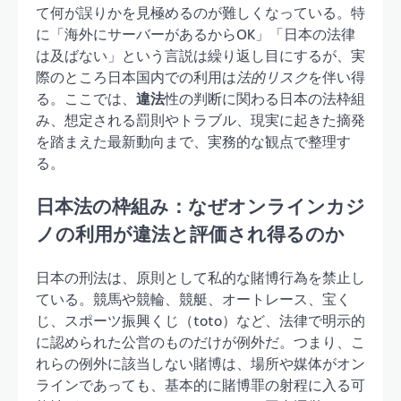
て何が誤りかを見極めるのが難しくなっている。特
に「海外にサーバーがあるからOK」「日本の法律
は及ばない」という言説は繰り返し目にするが、実
際のところ日本国内での利用は
法的リスク
を伴い得
る。ここでは、
違法
性の判断に関わる日本の法枠組
み、想定される罰則やトラブル、現実に起きた摘発
を踏まえた最新動向まで、実務的な観点で整理す
る。
日本法の枠組み：なぜオンラインカジ
ノの利用が違法と評価され得るのか
日本の刑法は、原則として私的な賭博行為を禁止し
ている。競馬や競輪、競艇、オートレース、宝く
じ、スポーツ振興くじ（toto）など、法律で明示的
に認められた公営のものだけが例外だ。つまり、こ
れらの例外に該当しない賭博は、場所や媒体がオン
ラインであっても、基本的に賭博罪の射程に入る可