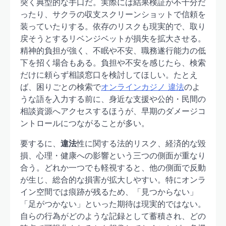
突く典型的な手口だ。実際には結果検証が不十分だ
ったり、サクラの収支スクリーンショットで信頼を
装っていたりする。依存のリスクも現実的で、取り
戻そうとするリベンジベットが損失を拡大させる。
精神的負担が強く、不眠や不安、職務遂行能力の低
下を招く場合もある。負担や不安を感じたら、検索
だけに頼らず相談窓口を検討してほしい。たとえ
ば、困りごとの検索で
オンラインカジノ 違法
のよ
うな語を入力する前に、身近な支援や公的・民間の
相談資源へアクセスするほうが、早期のダメージコ
ントロールにつながることが多い。
要するに、
違法
性に関する法的リスク、経済的な毀
損、心理・健康への影響という三つの側面が重なり
合う。どれか一つでも軽視すると、他の側面で反動
が生じ、総合的な損害が拡大しやすい。特にオンラ
イン空間では痕跡が残るため、「見つからない」
「足がつかない」といった期待は現実的ではない。
自らの行為がどのような記録として蓄積され、どの