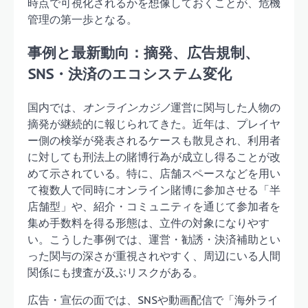
時点で可視化されるかを想像しておくことが、危機
管理の第一歩となる。
事例と最新動向：摘発、広告規制、
SNS・決済のエコシステム変化
国内では、
オンラインカジノ
運営に関与した人物の
摘発が継続的に報じられてきた。近年は、プレイヤ
ー側の検挙が発表されるケースも散見され、利用者
に対しても刑法上の賭博行為が成立し得ることが改
めて示されている。特に、店舗スペースなどを用い
て複数人で同時にオンライン賭博に参加させる「半
店舗型」や、紹介・コミュニティを通じて参加者を
集め手数料を得る形態は、立件の対象になりやす
い。こうした事例では、運営・勧誘・決済補助とい
った関与の深さが重視されやすく、周辺にいる人間
関係にも捜査が及ぶリスクがある。
広告・宣伝の面では、SNSや動画配信で「海外ライ