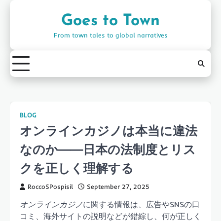
Skip
to
Goes to Town
content
From town tales to global narratives
BLOG
オンラインカジノは本当に違法
なのか——日本の法制度とリス
クを正しく理解する
RoccoSPospisil
September 27, 2025
オンラインカジノ
に関する情報は、広告やSNSの口
コミ、海外サイトの説明などが錯綜し、何が正しく