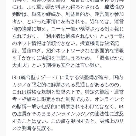
には、より重い罰が科され得るとされる。
違法
性の
判断は、単発か継続か、利益目的か、運営側か参加
者か、といった事情に左右される。近年では、運営
側の摘発に加え、ユーザー側が検挙される例も報じ
られており、「利用者は摘発されない」という一部
のネット情報は信頼できない。捜査機関は決済記
録、通信ログ、紹介ネットワークなど多面的な情報
を手がかりに実態を把握しうるため、「匿名だから
大丈夫」という期待も安全とは言い難い。
IR（統合型リゾート）に関する法整備が進み、国内
カジノが限定的に解禁される見通しがあるものの、
これは厳格な規制と監督の下で、特定の施設・運営
者・枠組みに限定された制度である。オンラインで
の賭博一般が包括的に解禁されるわけではなく、IR
の進展がそのまま
オンラインカジノ
の適法性に波及
することはない。この点を混同すると、実務上のリ
スク判断を見誤る。