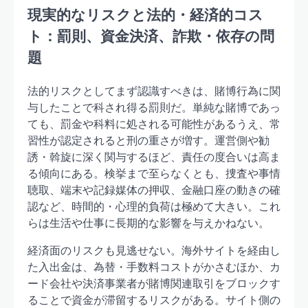
現実的なリスクと法的・経済的コス
ト：罰則、資金決済、詐欺・依存の問
題
法的リスクとしてまず認識すべきは、賭博行為に関
与したことで科され得る罰則だ。単純な賭博であっ
ても、罰金や科料に処される可能性があるうえ、常
習性が認定されると刑の重さが増す。運営側や勧
誘・斡旋に深く関与するほど、責任の度合いは高ま
る傾向にある。検挙まで至らなくとも、捜査や事情
聴取、端末や記録媒体の押収、金融口座の動きの確
認など、時間的・心理的負荷は極めて大きい。これ
らは生活や仕事に長期的な影響を与えかねない。
経済面のリスクも見逃せない。海外サイトを経由し
た入出金は、為替・手数料コストがかさむほか、カ
ード会社や決済事業者が賭博関連取引をブロックす
ることで資金が滞留するリスクがある。サイト側の