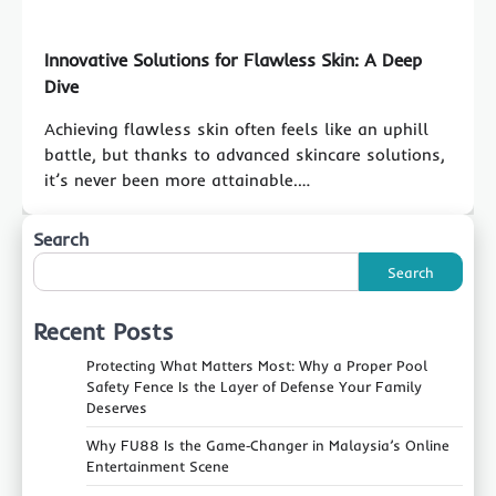
Innovative Solutions for Flawless Skin: A Deep
Dive
Achieving flawless skin often feels like an uphill
battle, but thanks to advanced skincare solutions,
it’s never been more attainable.…
Search
Search
Recent Posts
Protecting What Matters Most: Why a Proper Pool
Safety Fence Is the Layer of Defense Your Family
Deserves
Why FU88 Is the Game‑Changer in Malaysia’s Online
Entertainment Scene