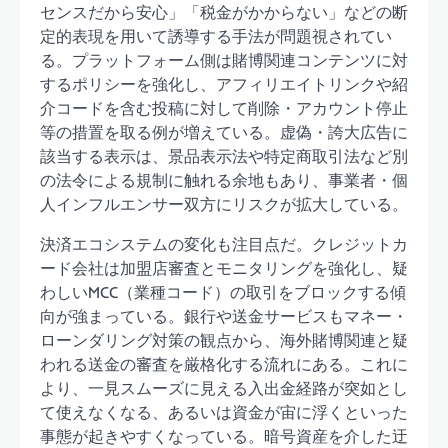
センスだから安心」「税金がかからない」などの断
定的表現を用いて誘導する手法が問題視されてい
る。プラットフォーム側は賭博関連コンテンツに対
するポリシーを強化し、アフィリエイトリンクや紹
介コードを含む投稿に対して削除・アカウント停止
等の措置を取る例が増えている。虚偽・誇大広告に
該当する表示は、景品表示法や特定商取引法など別
の法令による規制に触れる余地もあり、事業者・個
人インフルエンサー双方にリスクが拡大している。
決済エコシステムの変化も注目点だ。クレジットカ
ード会社は加盟店審査とモニタリングを強化し、疑
わしいMCC（業種コード）の取引をブロックする傾
向が強まっている。銀行や送金サービスもマネー・
ローンダリング対策の観点から、海外賭博関連と疑
われる送金の審査を厳格化する流れにある。これに
より、一見スムーズに見える入出金経路が突如とし
て使えなくなる、あるいは資金が宙に浮くといった
事態が起きやすくなっている。暗号資産を介した迂