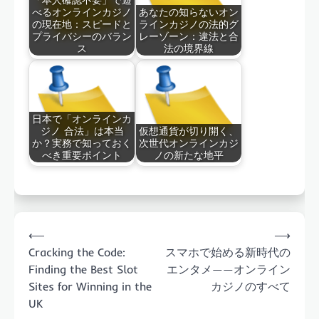
べるオンラインカジノ
あなたの知らないオン
の現在地：スピードと
ラインカジノの法的グ
プライバシーのバラン
レーゾーン：違法と合
ス
法の境界線
日本で「オンラインカ
ジノ 合法」は本当
仮想通貨が切り開く、
か？実務で知っておく
次世代オンラインカジ
べき重要ポイント
ノの新たな地平
Post
⟵
⟶
navigation
Cracking the Code:
スマホで始める新時代の
Finding the Best Slot
エンタメ——オンライン
Sites for Winning in the
カジノのすべて
UK