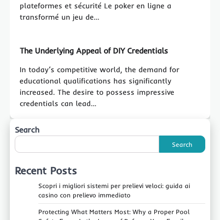
plateformes et sécurité Le poker en ligne a
transformé un jeu de…
The Underlying Appeal of DIY Credentials
In today’s competitive world, the demand for
educational qualifications has significantly
increased. The desire to possess impressive
credentials can lead…
Search
Search
Recent Posts
Scopri i migliori sistemi per prelievi veloci: guida ai
casino con prelievo immediato
Protecting What Matters Most: Why a Proper Pool