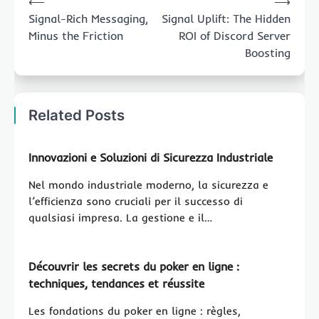
⟵
⟶
navigation
Signal-Rich Messaging,
Signal Uplift: The Hidden
Minus the Friction
ROI of Discord Server
Boosting
Related Posts
Innovazioni e Soluzioni di Sicurezza Industriale
Nel mondo industriale moderno, la sicurezza e
l’efficienza sono cruciali per il successo di
qualsiasi impresa. La gestione e il…
Découvrir les secrets du poker en ligne :
techniques, tendances et réussite
Les fondations du poker en ligne : règles,