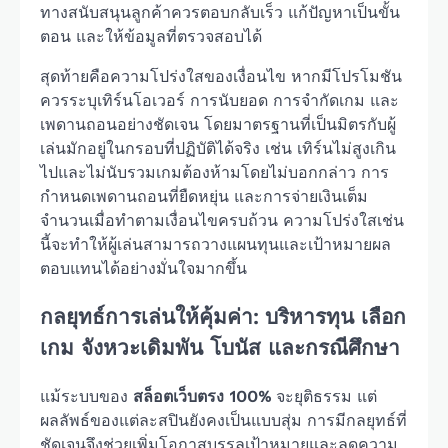
ทางสนับสนุนลูกค้าควรตอบกลับเร็ว แก้ปัญหาเป็นขั้น
ตอน และให้ข้อมูลที่ตรวจสอบได้
สุดท้ายคือความโปร่งใสของเงื่อนไข หากมีโปรโมชัน
ควรระบุเทิร์นโอเวอร์ การนับยอด การจำกัดเกม และ
เพดานถอนอย่างชัดเจน โดยมาตรฐานที่เป็นมิตรกับผู้
เล่นมักอยู่ในกรอบที่ปฏิบัติได้จริง เช่น เทิร์นไม่สูงเกิน
ไปและไม่นับรวมเกมต้องห้ามโดยไม่บอกกล่าว การ
กำหนดเพดานถอนที่ยืดหยุ่น และการจ่ายเงินเต็ม
จำนวนเมื่อทำตามเงื่อนไขครบถ้วน ความโปร่งใสเช่น
นี้จะทำให้ผู้เล่นสามารถวางแผนทุนและเป้าหมายผล
ตอบแทนได้อย่างมั่นใจมากขึ้น
กลยุทธ์การเล่นให้คุ้มค่า: บริหารทุน เลือก
เกม จังหวะเดิมพัน โบนัส และกรณีศึกษา
แม้ระบบของ
สล็อตเว็บตรง 100%
จะยุติธรรม แต่
ผลลัพธ์ของแต่ละสปินยังคงเป็นแบบสุ่ม การมีกลยุทธ์ที่
ชัดเจนจึงช่วยเพิ่มโอกาสบรรลุเป้าหมายและลดความ