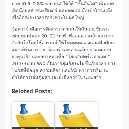
บาท (0.5–0.8% ของทุน) ใช้วิธี “ขั้นบันได” เพิ่มเบท
เล็กน้อยหลังชนะฟีเจอร์ และลดเบทเมื่อเข้าโซนแห้ง
เพื่อยืดระยะเวลารอจังหวะโบนัสใหญ่
ข้อควรจำคือการจัดสรรเวลาเล่นให้สั้นและชัดเจน
เช่น เซสชันละ 20–30 นาที เพื่อลดความล้าและการ
ตัดสินใจโดยใช้อารมณ์ ใช้โหมดทดลองเล่นเพื่อศึกษา
แพตเทิร์นการจ่าย ฟีเจอร์ และค่าเฉลี่ยของเกมก่อน
ลงทุนจริง และอย่าหลงเชื่อ “ไสยศาสตร์เวลาแตก”
เพราะระบบ
RNG
เป็นการสุ่มอิสระไม่ขึ้นกับเวลา การ
โฟกัสที่ข้อมูล ความเสี่ยง และวินัยทางการเงิน จะ
ทำให้การเล่นคุ้มค่าและยั่งยืนกว่าในระยะยาว
Related Posts: