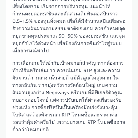
เสี่ยงโดยรวม เริ่มจากการบริหารทุน แนะนำให้
กำหนดงบต่อเซสชันและสัดส่วนเดิมพันต่อสปินราว
0.5–1.5% ของทุนทั้งหมด เพื่อให้มีจำนวนสปินเพียงพอ
รับความผันผวนตามธรรมชาติของเกม ควรกำหนดจุด
หยุดขาดทุนประมาณ 30–50% ของงบเซสชัน และจุด
หยุดกำไรไว้ล่วงหน้า เพื่อป้องกันการคืนกำไรสู่ระบบ
เมื่ออารมณ์พาไป
การเลือกเกมให้เข้ากับเป้าหมายก็สำคัญ หากต้องการ
ทำเทิร์นหรือเล่นยาว ควรเน้นเกม RTP สูงและความ
ผันผวนต่ำ–กลาง เน้นจ่ายถี่ แม้ตัวคูณไม่สูงมาก ใน
ทางกลับกัน หากมุ่งหวังรางวัลก้อนใหญ่ เกมความ
ผันผวนสูงอย่าง Megaways หรือเกมที่มีฟีเจอร์ตัวคูณ
ทบอาจตอบโจทย์ แต่ควรปรับเบทให้ต่ำลงเพื่อรองรับ
ช่วงแห้ง การซื้อฟรีสปินเป็นเครื่องมือเร่งจังหวะลุ้น
โบนัส แต่ต้องพิจารณา RTP โหมดซื้อและราคาต่อ
รอบว่าคุ้มค่าหรือไม่ เพราะบางเกม RTP โหมดซื้ออาจ
ต่ำกว่าโหมดปกติ