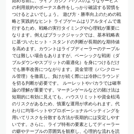
始める前に、ライブ カジノ ハウスのようなサービス
の利用規約やボーナス条件をしっかり確認する習慣を
つけるとよいでしょう。 遊び方・勝率向上のための戦
略と実践的なヒント ライブゲームはリアルタイムで進
行するため、戦略の実行タイミングや心理戦が重要に
なります。例えばブラックジャックでは、基本戦略表
に基づいたヒット・スタンドの判断が長期的な期待値
を高めます。カウントはライブディーラーのテーブル
では難しい場合もありますが、ベーシックな戦術（ダ
ブルダウンやスプリットの最適化）を身につけるだけ
でも勝率改善につながります。資金管理（バンクロー
ル管理）を徹底し、負けが続く際には冷静にラウンド
を切る判断が必要です。 ルーレットやバカラでは確率
論の理解が重要です。マーチンゲールなどの賭け法は
短期的に有効に見えても、ハウスリミットや資金枯渇
のリスクがあるため、慎重な運用が求められます。代
わりに均等ベットやプロポーショナルベッティングを
用いてリスクを分散する方法が長期的には安定しやす
いです。さらに、ライブ特有の要素としてディーラー
の癖やテーブルの雰囲気を観察し、心理的な流れを読