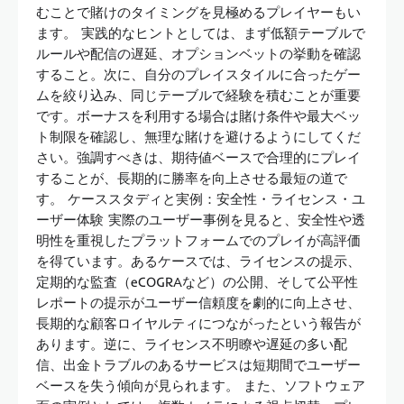
むことで賭けのタイミングを見極めるプレイヤーもい
ます。 実践的なヒントとしては、まず低額テーブルで
ルールや配信の遅延、オプションベットの挙動を確認
すること。次に、自分のプレイスタイルに合ったゲー
ムを絞り込み、同じテーブルで経験を積むことが重要
です。ボーナスを利用する場合は賭け条件や最大ベッ
ト制限を確認し、無理な賭けを避けるようにしてくだ
さい。強調すべきは、期待値ベースで合理的にプレイ
することが、長期的に勝率を向上させる最短の道で
す。 ケーススタディと実例：安全性・ライセンス・ユ
ーザー体験 実際のユーザー事例を見ると、安全性や透
明性を重視したプラットフォームでのプレイが高評価
を得ています。あるケースでは、ライセンスの提示、
定期的な監査（eCOGRAなど）の公開、そして公平性
レポートの提示がユーザー信頼度を劇的に向上させ、
長期的な顧客ロイヤルティにつながったという報告が
あります。逆に、ライセンス不明瞭や遅延の多い配
信、出金トラブルのあるサービスは短期間でユーザー
ベースを失う傾向が見られます。 また、ソフトウェア