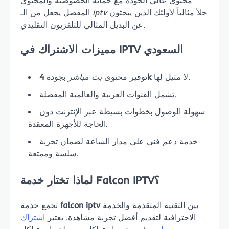
محتوى عالي الجودة مع حماية الخصوصية والمحتوى
المفضل يجعل من الـ
iptv
حلاً مثالياً لأولئك الذين يبحثون
عن البديل المثالي للتلفزيون التقليدي.
مميزات الاشتراك في IPTV السعودي
بجودة
بث مباشر
توفير محتوى
4k
لا مثيل لها.
تشمل القنوات العربية والعالمية المفضلة.
سهولة الوصول بخطوات بسيطة عبر الإنترنت دون
الحاجة للأجهزة المعقدة.
خدمة دعم فني على مدار الساعة لضمان تجربة
سلسة وممتعة.
لماذا تختار خدمة Falcon IPTV؟
تجمع خدمة
falcon iptv
بين التقنية المتقدمة والخدمة
الاحترافية لتقديم أفضل تجربة مشاهدة. يعتبر
اشتراك