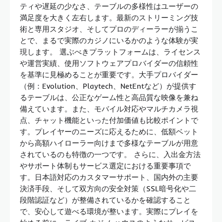
ティや遅延の少なさ、テーブルの多様性はユーザーの
満足度を大きく左右します。最新のストリーミング技
術と専用スタジオ、そしてプロのディーラーが揃うこ
とで、まるで実際のカジノにいるかのような体験が実
現します。 選ぶべきプラットフォームは、ライセンス
や運営実績、使用ソフトウェアプロバイダーの信頼性
を基準に見極めることが重要です。大手プロバイダー
（例：Evolution、Playtech、NetEntなど）が提供す
るテーブルは、公正なゲーム性と高品質な映像を兼ね
備えています。また、モバイル対応やマルチカメラ視
点、チャット機能といった付加価値も比較ポイントで
す。プレイヤーのニーズに応えるために、低額ベット
から高額ハイローラー向けまで多様なテーブルが用意
されているのも特徴の一つです。 さらに、入出金方法
やサポート体制もサービス選定における重要事項で
す。日本語対応のカスタマーサポート、国内外の主要
決済手段、そして双方向の安全対策（SSL暗号化や二
段階認証など）が整備されているかを確認すること
で、安心して遊べる環境が整います。実際にプレイを