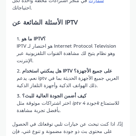
سمارت
في متجر اشتراكات محطة واحدة لكل
احتياجاتك.
الأسئلة الشائعة عن IPTV
ما هو IPTV؟
IPTV هو اختصار لـ Internet Protocol Television
وهو نظام يتيح لك مشاهدة القنوات التلفزيونية عبر
الإنترنت.
هل يمكنني استخدام IPTV على جميع الأجهزة؟
نعم، يدعم iptv العربي جميع الأجهزة الحديثة بما في
ذلك الهواتف الذكية وأجهزة التلفاز الذكية.
كيف أضمن الجودة العالية للبث؟
للاستمتاع
iptv جودة 4k
اختر اشتراكات موثوقة مثل
بأفضل تجربة مشاهدة.
إذًا، اذا كنت تبحث عن خيارات تلبي توقعاتك في الحصول
على محتوى بث ذو جودة مضمونة و تنوع غني، فإن