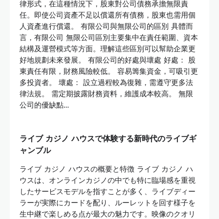
律形式，在這種情況下，股東對公司債務承擔無限責
任。即使公司資產不足以償還所有債務，股東也需用個
人資產進行償還。 有限公司與無限公司的區別 具體而
言，有限公司 無限公司區別主要集中在責任範圍、資本
結構及運營模式等方面。理解這些區別可以幫助企業更
好地規劃未來發展。 有限公司的好處與壞處 好處： 股
東責任有限，財務風險較低。 容易籌集資金，可吸引更
多投資者。 壞處： 設立過程較為復雜，需遵守更多法
律法規。 需定期披露財務資料，維護成本較高。 無限
公司的優缺點…
ライブ カジノ ハウスで体験する新時代のライブギ
ャンブル
ライブ カジノ ハウスの概要と特徴 ライブ カジノ ハ
ウスは、オンラインカジノの中でも特に臨場感を重視
したサービスモデルを指すことが多く、ライブディー
ラーが実際にカードを配り、ルーレットを回す様子を
生中継で楽しめる点が最大の魅力です。映像のクオリ