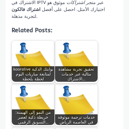
الاشتراك في IPTV عبر
متجر اشتراكات
موثوق هو
اختيارك الأمثل. احصل على أفضل
اشتراك فالكون
لتجربة مذهلة.
Related Posts:
تحقيق تجربة مشاهدة
kooralive بوابتك الذكية
مثالية عبر خدمات
لمتابعة مباريات اليوم
الاشتراك…
لحظة بلحظة
من النمو إلى الهيمنة:
خدمات ترجمة موثوقة
خريطة ذكية لعصر
في العاصمة الرياض
التسويق الرقمي…