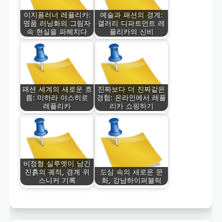
이지폼러너 레플리카:
예술과 패션의 경계:
명품 러닝화의 그림자
갤러리 디파트먼트 레
속 현실을 파헤치다
플리카의 신비
패션 세계의 새로운 흐
진짜보다 더 진짜같은
름: 미하라 야스히로
경험: 온라인에서 레플
레플리카
리카 쇼핑하기
비정형 실루엣이 남긴
진흙의 궤적, 경계 위
도심 속의 새로운 문
스니커 기록
화, 강남하이퍼블릭